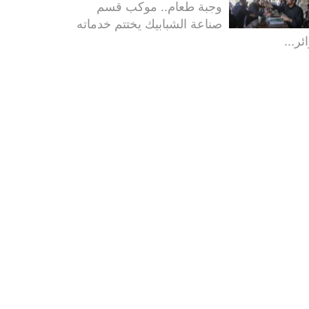
وجبة طعام.. موكب قسم
صناعة الشبابيك يختتم خدماته
ئر...