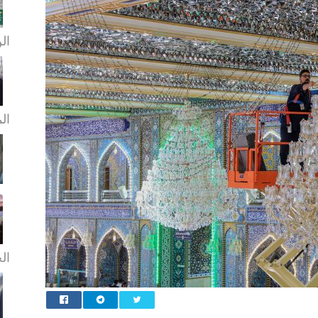
الن
ال
الخ