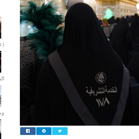
(عل
ال
ومو