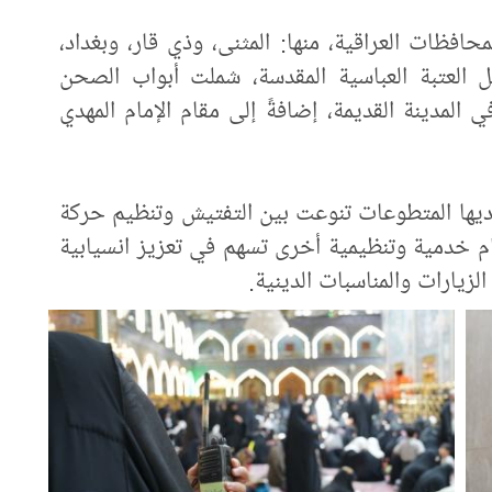
افظات العراقية، منها: المثنى، وذي قار، وبغداد،
 العتبة العباسية المقدسة، شملت أبواب الصحن
المدينة القديمة، إضافةً إلى مقام الإمام المهدي
ؤديها المتطوعات تنوعت بين التفتيش وتنظيم حركة
ام خدمية وتنظيمية أخرى تسهم في تعزيز انسيابية
زيارات والمناسبات الدينية.