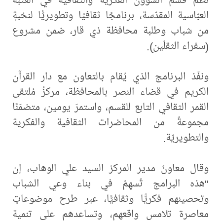
العبّاسية المقدّسة، برنامجًا ثقافيًا وتطويريًّا لنخبةٍ
من شباب وطلبة محافظة ذي قار، ضمن مشروع
(سفراء الثقلَينِ).
ونفّذ البرنامج الذي يُقام بالتعاون مع دار القرآن
الكريم في قضاء النصر بالمحافظة، مركزُ مُلتقى
القمر الثقافي التابع للقسم، واستمرّ يومين، متضمّنًا
مجموعةً من المحاضرات الثقافية والفكرية
والتطويريّة.
وقال معاونُ مدير المركز السيد علي الوهاب، إن
"هذه البرامج تُسهِمُ في بناء وعي الشباب
وتحصينهم فكريًّا وثقافيًّا، عبر طرح موضوعاتٍ
معاصرة تلامس واقعهم، وتساعدهم على تنمية