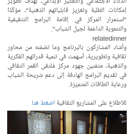
الذكاء الاجتماعي والتفكير الإبداعي، بهدف تطوير
إمكانات الطلبة وتعزيز قابلياتهم الذهنية"، مؤكّدًا
"استمرار المركز في إقامة البرامج التثقيفية
والتنموية الداعمة لجيل الشباب".
relatedinner
وأشاد المشاركون بالبرنامج وما تضمّنه من محاور
ثقافية وتطويرية، أسهمت في تنمية قدراتهم الفكرية
والذهنية، مثمّنين جهود مركز مُلتقى القمر الثقافي
في تقديم البرامج الهادفة إلى دعم شريحة الشباب
ورعاية الطاقات المتميّزة.
للأطلاع على المشاريع الثقافية
اضغط هنا