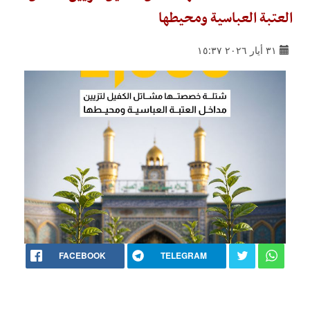
العتبة العباسية ومحيطها
٣١ أيار ٢٠٢٦ ١٥:٣٧
FACEBOOK
TELEGRAM