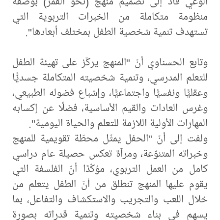
الوعي قاد إلى تصميم منهج (نحو القمر) بوصفه
منظومة متكاملة من الخبرات التربوية التي
تستهدف تنمية شخصية الطفل بمختلف أبعادها".
وتابع الحسناوي أنّ "المنهج يركّز على تهيئة الطفل
للتعلم المدرسي، وتنمية شخصيته المتكاملة جسديًّا
وعقليًّا ونفسيًّا واجتماعيًّا، وإشباع فضوله الطبيعي،
وغرس العادات والقيم الأساسية، فضلًا عن إكسابه
المهارات الأولية اللازمة للتعلم والحياة اليومية".
ولفت إلى أنّ "الحفل يمثّل محطّة تقويمية للمنهج
وخبراته المتنوّعة، ومرآة تعكس حصيلة عام دراسي
كامل من العمل التربوي، مؤكّدًا أنّ الفلسفة التي
يقوم عليها المنهج تنطلق من أنّ الطفل يتعلم من
خلال اللعب والتجريب والاستكشاف والتفاعل، بما
يسهم في بناء شخصيته وتنمية قدراته بصورة