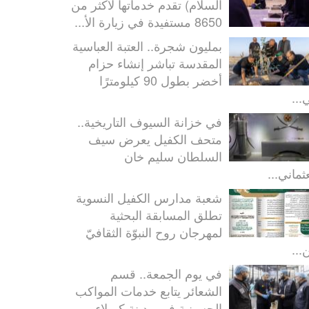
السلام) تقدم خدماتها لأكثر من
8650 مستفيدة في زيارة الأ...
بمليون شجرة.. العتبة العباسية
المقدسة تباشر إنشاء حزام
أخضر بطول 90 كيلومترًا
...
في خزانة السيوف التاريخية..
متحف الكفيل يعرض سيف
السلطان سليم خان
ثماني...
شعبة مدارس الكفيل النسوية
تطلق المسابقة البحثية
لمهرجان روح النبوّة الثقافيّ
...
في يوم الجمعة.. قسم
الشعائر يتابع خدمات المواكب
الحسينية في مدينة كربلاء