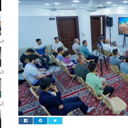
في
الع
الن