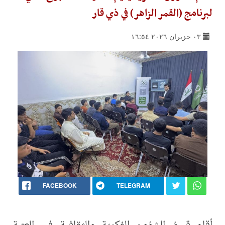
لبرنامج (القمر الزاهر) في ذي قار
٠٣ حزيران ٢٠٢٦ ١٦:٥٤
FACEBOOK
TELEGRAM
أقام قسمُ الشؤون الفكرية والثقافية في العتبة