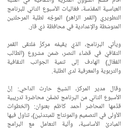
العبّاسية المقدّسة، فعّاليات الأسبوع الثاني للبرنامج
التطويري (القمر الزاهر) الموجَّه لطلبة المرحلتين
المتوسّطة والإعدادية في محافظة ذي قار.
ويأتي البرنامج، الذي يقيمُه مركزُ مُلتقى القمر
الثقافيّ في قضاء النصر، ضمن مشروع (الطالب
الفعَّال) الهادف إلى تنمية الجوانب الثقافية
والتربوية والمعرفية لدى الطلبة.
وقال مدير المركز، الشيخ حارث الداحي: إنَّ
الأسبوع الثاني من البرنامج تضمَّن محاضرة تدريبية
قدَّمها المحاضر أحمد كاظم بعنوان: (الخطوات
الأولى في التصميم والمونتاج للمبتدئين)، تناول فيها
المبادئ الأساسية، وآلية التعامل مع البرامج