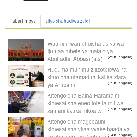
Habari mpya
Iliyo shuhudiwa zaidi
Waumini wamehuisha usiku wa
Ijumaa mbele ya malalo ya
Abulfadhil Abbasi (a.s)
(29 Kuangalia)
Huduma muhimu zilizotolewa na
kituo cha utamaduni katika ziara
ya Arubaini
(15 Kuangalia)
Kitengo cha Baina-Haramaini
kimesafisha eneo lote la mji wa
zamani katika mkoa w
(19 Kuangalia)
Kitengo cha magodauni
kimesafisha vifaa vyake baada ya
kuisha ziara ya Arubaini
(14 Kuangalia)