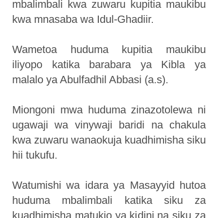
mbalimbali kwa zuwaru kupitia maukibu
kwa mnasaba wa Idul-Ghadiir.
Wametoa huduma kupitia maukibu
iliyopo katika barabara ya Kibla ya
malalo ya Abulfadhil Abbasi (a.s).
Miongoni mwa huduma zinazotolewa ni
ugawaji wa vinywaji baridi na chakula
kwa zuwaru wanaokuja kuadhimisha siku
hii tukufu.
Watumishi wa idara ya Masayyid hutoa
huduma mbalimbali katika siku za
kuadhimisha matukio ya kidini na siku za