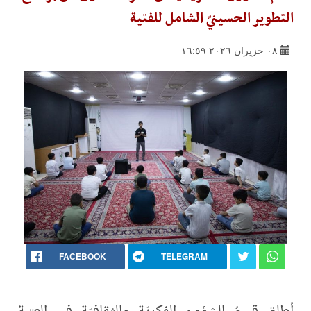
التطوير الحسينيّ الشامل للفتية
٠٨ حزيران ٢٠٢٦ ١٦:٥٩
FACEBOOK
TELEGRAM
أطلق قسمُ الشؤون الفكريّة والثقافيّة في العتبة