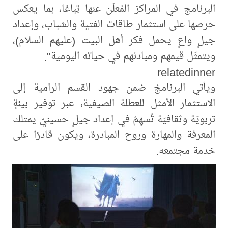
البرنامج في المراكز المُعلَن عنها تِباعًا، بما يعكس
حرصها على استثمار طاقات الفتية والشباب، وإعداد
جيلٍ واعٍ يحمل فكر أهل البيت (عليهم السلام)،
ويتمثّل قيمهم ومبادئهم في حياته اليومية".
relatedinner
ويأتي البرنامجُ ضمن جهود القسم الرامية إلى
الاستثمار الأمثل للعطلة الصيفية، عبر توفير بيئةٍ
تربويّة وثقافيّة تُسهِمُ في إعداد جيلٍ حسينيّ يمتلك
المعرفة والمهارة وروح المبادرة، ويكون قادرًا على
خدمة مجتمعه.