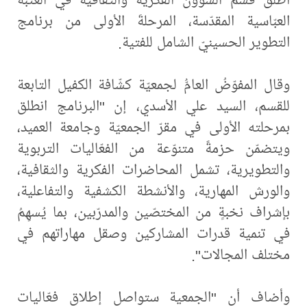
العبّاسية المقدّسة، المرحلةَ الأولى من برنامج
التطوير الحسينيّ الشامل للفتية.
وقال المفوّضُ العامُّ لجمعيّة كشّافة الكفيل التابعة
للقسم، السيد علي الأسدي، إن "البرنامج انطلق
بمرحلته الأولى في مقرّ الجمعيّة وجامعة العميد،
ويتضمّن حزمةً متنوّعة من الفعّاليات التربوية
والتطويرية، تشمل المحاضرات الفكرية والثقافية،
والورش المهارية، والأنشطة الكشفية والتفاعلية،
بإشراف نخبةٍ من المختصّين والمدرّبين، بما يُسهِمُ
في تنمية قدرات المشاركين وصقل مهاراتهم في
مختلف المجالات".
وأضاف أن "الجمعية ستواصل إطلاق فعّاليات