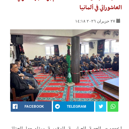
العاشورائي في ألمانيا
٢٧ حزيران ٢٠٢٦ ١٤:١٨
FACEBOOK
TELEGRAM
اختتمت العتبة العباسية المقدسة برنامجها العزائي