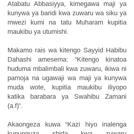
Atabatu Abbasiyya, kimegawa maji ya
kunywa ya baridi kwa zuwaru wa siku ya
mwezi kumi na tatu Muharam kupitia
maukibu ya utumishi.
Makamo rais wa kitengo Sayyid Habibu
Dahashi amesema: “Kitengo kinatoa
huduma mbalimbali kwa zuwaru, ikiwa ni
pamoja na ugawaji wa maji ya kunywa
muda wote, kupitia maukibu iliyopo
katika barabara ya Swahibu Zamani
(a.f)”.
Akaongeza kuwa “Kazi hiyo inalenga
kupunguza shida kwa zuwaru