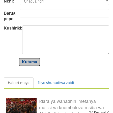
Nchi:
Barua
pepe:
Kushiriki:
Kutuma
Habari mpya
Iliyo shuhudiwa zaidi
Idara ya wahadhiri imefanya
majlisi ya kuomboleza msiba wa
(26 Kuangalia)