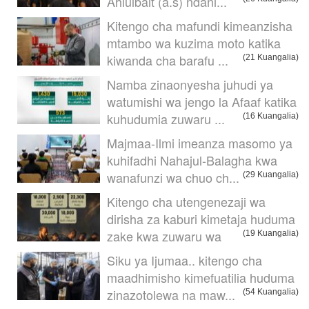
Ahlulbait (a.s) ndani...
Kitengo cha mafundi kimeanzisha
mtambo wa kuzima moto katika
kiwanda cha barafu ...
(21 Kuangalia)
Namba zinaonyesha juhudi ya
watumishi wa jengo la Afaaf katika
kuhudumia zuwaru ...
(16 Kuangalia)
Majmaa-Ilmi imeanza masomo ya
kuhifadhi Nahajul-Balagha kwa
wanafunzi wa chuo ch...
(29 Kuangalia)
Kitengo cha utengenezaji wa
dirisha za kaburi kimetaja huduma
zake kwa zuwaru wa
(19 Kuangalia)
Siku ya Ijumaa.. kitengo cha
maadhimisho kimefuatilia huduma
zinazotolewa na maw...
(54 Kuangalia)