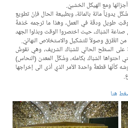
جزائها ومع الهيكل الخشبيّ.
كّل يدويّاً مائة بالمائة، وبطبيعة الحال فإنّ تطويع
وقتٍ طويل ودقّة في العمل، وهذا ما ترجمه خَدَمَةُ
 صناعة الشبّاك، حيث اختصروا الوقت وبذلوا الجهد
من الطَّرْق وصولاً للتشكيل والاستخلاص النهائيّ.
ة على السطح الحالي للشبّاك الشريف، وهي نقوشٌ
 احتواها الشبّاك بكامله، وشُكّلَ المعدن (النحاس)
 كأنّها قطعةٌ واحدة الأمر الذي أدّى الى إخراجها
ع.
غط هنا