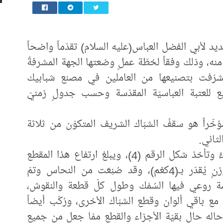
د لأبي الفضل العباس(عليه السلام) تقدّماً واضحاً
ة منه، وذلك وفقاً لخطّة عملٍ وضعتها الجهة المشرفةُ
تشرّفت بتصنيعها من العاملين في مصنع شبابيك
بع للعتبة العباسيّة المقدّسة وحسب جدولٍ زمنيّ
ؤخّراً هو سقفُ الشبّاك الشريف المتكوّن من ثلاثة
ثاني.
يبلغ عددُ الأجزاء في هذا المقطع (16) جزءً وتأخذ شكل الرقم (4)، ويبلغ ارتفاع هذا المقطع
(55سم) وعرض كلّ قطعة (128سم) وبوزنٍ يُقدّر بـ(4كغم)، وقد صُنِعَت من النحاس وتمّ
ّة روعي فيها السُمْك وطول كلّ قطعة والنقوش،
 باقي ألوان وقطع الشبّاك الأخرى، ورُكّب أيضاً
حاله حال بقيّة الأجزاء والقطع ممّا جعل من جميع