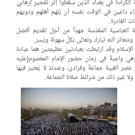
الكرادة في بغداد الذين سقطوا إثر تفجيرٍ إرهابيّ
ياء داعين في الوقت نفسه أن يُلهم أهلهم وذويهم
ت الغادرة.
ة العبّاسية المقدّسة جهداً من أجل تقديم أفضل
وشعائر الله تبارك وتعالى بكلّ سهولة ويُسر.
 الإسلام وقد ارتبطت بعبادتين عظيمتين هما عبادة
 وهي واجبةٌ في زمان حضور الإمام المعصوم(عليه
صر الغيبة جماعةً وفرادى، وعندئذ لا يُعتبر فيها
ن ولا غير ذلك من شرائط صلاة الجماعة.