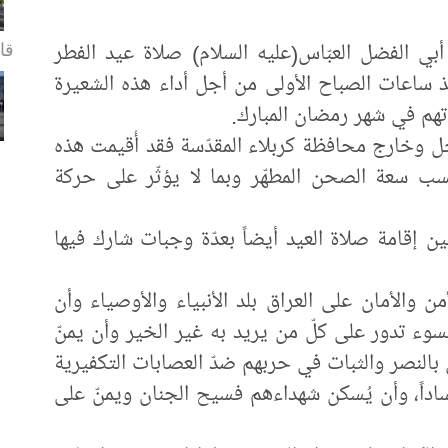
قا.
بي الفضل العبّاس(عليه السلام) صلاة عيد الفطر
 ساعات الصباح الأولى من أجل أداء هذه الشعيرة
اتهم في شهر رمضان المبارك.
اخل وخارج محافظة كربلاء المقدّسة فقد أُقيمت هذه
ب سعة الصحن المطهّر وبما لا يؤثّر على حركة
إقامة صلاة العيد أيضاً بعدّة وجبات شارك فيها
أمن والأمان على العراق بلد الأنبياء والأوصياء وأن
سوء تدور على كلّ من يريد به غير الخير وأن يمنّ
ّس بالنصر والثبات في حربهم ضدّ العصابات التكفيرية
ساداً، وأن يُسكن شهداءهم فسيح الجنان ويمنّ على