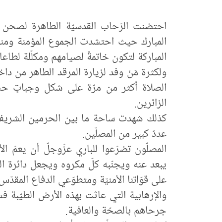
احتضنت الرّحاب القدسيّة الطاهرة لصحن أ
المبارك حيث احتشدت الجموع المؤمنة ومنذ
المباركة لتكون خاتمةً لصيامهم ومكلّلة لطاع
ولكثرة مَنْ وفد لزيارة المرقد الطاهر من د
الصلاة أكثر من مرّة على شكل وجباتٍ حس
الزائرين.
كذلك شهدت ساحة ما بين الحرمين الشريفين 
عددٌ كبير من المصلّين.
المصلّون تضرّعوا للباري عزّوجلّ أن يعمّ ال
يبعد عنه ويجنّبه كلّ مكروه ويجعل دائرة ال
على قوّاتنا الأمنيّة ومتطوّعي الدفاع المقد
والإرهابية التي عاثت بهذه الأرض الطيّبة ف
جرحاهم بالصحّة والعافية.