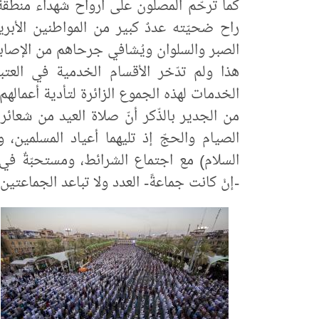
كما ترحّم المصلّون على أرواح شهداء منطقة 
راح ضحيّته عددٌ كبير من المواطنين الأبر
الصبر والسلوان ويُشافي جرحاهم من الإصابا
هذا ولم تدّخر الأقسام الخدمية في العتب
الخدمات لهذه الجموع الزائرة لتأدية أعمالهم 
من الجدير بالذّكر أنّ صلاة العيد من شعائر
الصيام والحجّ إذ تليهما أعياد المسلمين،
السلام) مع اجتماع الشرائط، ومستحبّةٌ في ع
-إنْ كانت جماعةً- العدد ولا تباعد الجماعتي