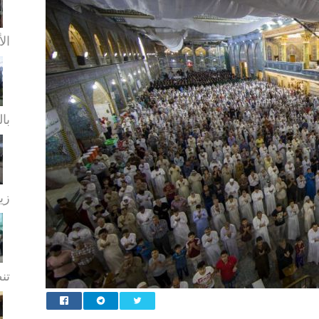
الأ
بال
زيا
تن