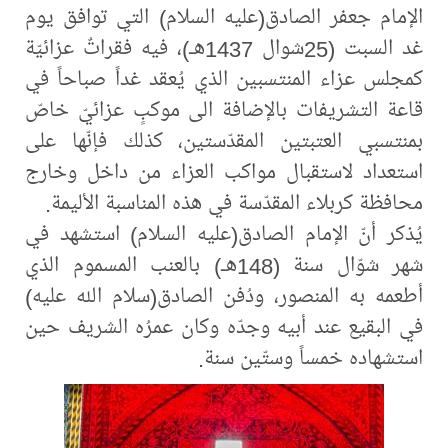
الإمام جعفر الصادق(عليه السلام) التي توافق يوم
غد السبت (25شوال 1437هـ)، فيه فقراتٌ عزائيّة
كمجلس عزاء المنتسبين الذي يُعقد غداً صباحاً في
قاعة التشريفات بالإضافة الى موكبٍ عزائيّ خاصّ
بمنتسبي العتبتين المقدّستين، كذلك فإنّها على
استعداد لاستقبال مواكب العزاء من داخل وخارج
محافظة كربلاء المقدّسة في هذه المناسبة الأليمة.
يُذكر أنّ الإمام الصادق(عليه السلام) استشهد في
شهر شوّال سنة (148هـ) بالعنب المسموم الذي
أطعمه به المنصور، ودُفن الصادق(سلام الله عليه)
في البقيع عند أبيه وجدّه وكان عمرُه الشريف حين
استشهاده خمساً وستّين سنة.