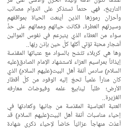
التاريخ، فهي حتماً تستذكر على الدوام مصائب
وأحزان رموزها الذين أينعت الحياة بمواقفهم
وسيرتهم العطرة، فكانت حياتهم ومماتهم على حدٍّ
سواء من العطاء الذي يتبرعم في نفوس الموالين
أشجار محبّة تؤتي أكلها كلّ حين بإذن ربّها..
وها هي كربلاء تتّشح بالسواد مع عتباتها المقدّسة
إيذاناً بمراسيم العزاء لاستشهاد الإمام الصادق(عليه
السلام) سادس أئمّة أهل البيت(عليهم السلام) الذي
كان مناراً علمياً تحجّ إليه الوفود من كلّ أقطار
الأرض؛ طلباً لينابيع علمه وفيوضات معارفه
الغزيرة..
العتبة العبّاسيّة المقدّسة من جانبها وكعادتها في
إحياء مناسبات أئمّة أهل البيت(عليهم السلام) قد
أعدّت منهاجاً عزائيّاً خاصّاً لإحياء ذكرى شهادة