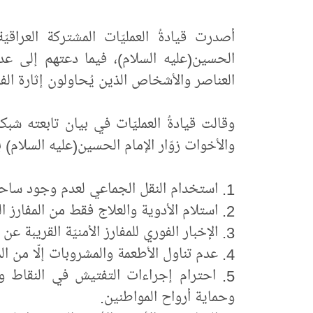
أصدرت قيادةُ العمليّات المشتركة العراقيّة
الحسين(عليه السلام)، فيما دعتهم إلى عدم
العناصر والأشخاص الذين يُحاولون إثارة الف
وقالت قيادةُ العمليّات في بيان تابعته شبك
والأخوات زوّار الإمام الحسين(عليه السلام) بم
1. استخدام النقل الجماعي لعدم وجود ساحاتٍ كافية للعجلات.
2. استلام الأدوية والعلاج فقط من المفارز الطبّية المعتمدة والمرخّصة رسميّاً.
3. الإخبار الفوري للمفارز الأمنيّة القريبة عن الحالات المشتبه بها.
4. عدم تناول الأطعمة والمشروبات إلّا من المواكب التي تمّ فتحُها بشكلٍ رسميّ.
5. احترام إجراءات التفتيش في النقاط وا
وحماية أرواح المواطنين.