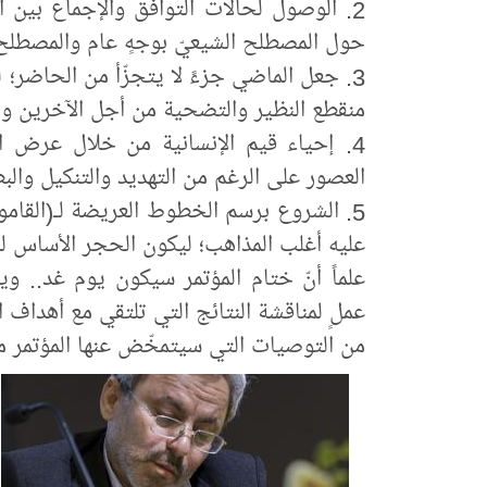
2. الوصول لحالات التوافق والإجماع بين ا
حول المصطلح الشيعيّ بوجهٍ عام والمصطلح
3. جعل الماضي جزءً لا يتجزّأ من الحاضر؛ لي
منقطع النظير والتضحية من أجل الآخرين ومبا
4. إحياء قيم الإنسانية من خلال عرض الع
العصور على الرغم من التهديد والتنكيل وال
5. الشروع برسم الخطوط العريضة لـ(القاموس
عليه أغلب المذاهب؛ ليكون الحجر الأساس للم
علماً أنّ ختام المؤتمر سيكون يوم غد.. وي
عملٍ لمناقشة النتائج التي تلتقي مع أهداف 
من التوصيات التي سيتمخّض عنها المؤتمر مع 