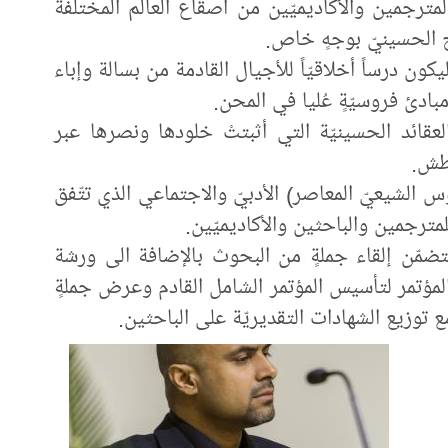
لمترجمين والأكاديميّين من أصقاع العالم المختلفة
 الحسينيّ بوجهٍ خاص.
كون درساً أخلاقيّاً للأجيال القادمة من بسالة وإباء
دئ فروسيّةٍ عُليا في المحن.
قائد الحسينيّة التي أثبتتْ خلودها ونصرها عبر
بطش.
 الشيعيّ المعاصر) الأدبيّ والاجتماعي الذي تتّفق
ترجمين والباحثين والأكاديميّين.
تضمّن إلقاء جملةٍ من البحوث بالإضافة الى ورشة
المؤتمر لتأسيس المؤتمر الشامل القادم وعرض جملةٍ
توزيع الشهادات التقديريّة على الباحثين.