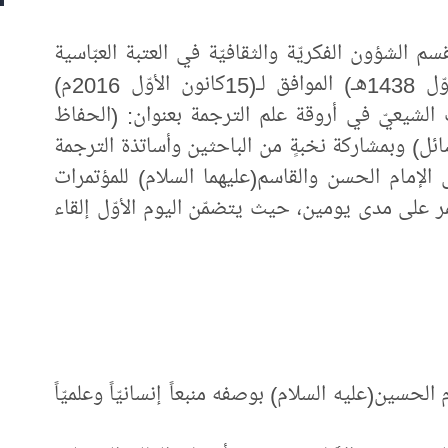
سم الشؤون الفكريّة والثقافيّة في العتبة العبّاسية
المقدّسة عصر اليوم الخميس (15ربيع الأوّل 1438هـ) الموافق لـ(15كانون الأوّل 2016م)
راث الشيعيّ في أروقة علم الترجمة بعنوان: (الحفاظ
ئل) وبمشاركة نخبةٍ من الباحثين وأساتذة الترجمة
لإمام الحسن والقاسم(عليهما السلام) للمؤتمرات
تمر على مدى يومين، حيث يتضمّن اليوم الأوّل إلقاء
الحسين(عليه السلام) بوصفه منبعاً إنسانيّاً وعلميّاً