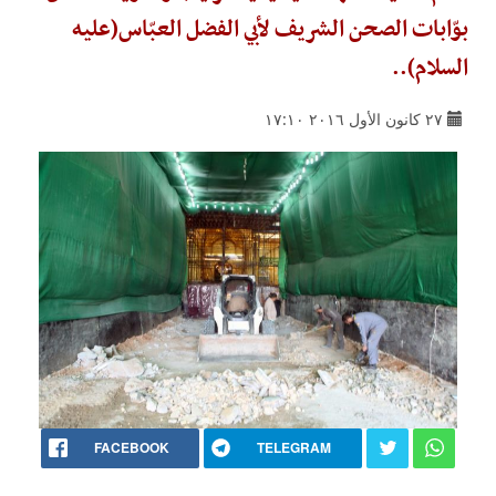
بوّابات الصحن الشريف لأبي الفضل العبّاس(عليه
السلام)..
٢٧ كانون الأول ٢٠١٦ ١٧:١٠
FACEBOOK
TELEGRAM