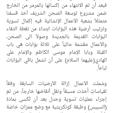
فبعد أن تمّ الانتهاء من إكسائها بالمرمر من الخارج
ضمن مشروع توسعة الصحن الشريف أخذ قسمُنا
متمثّلاً بشعبة الأعمال الإنشائيّة فيه إكمال تسوية
وترتيب أرضيّة هذه البوّابات ابتداءً من نقطة التقاء
البوّابات القديمة بالجديدة وصولاً الى الصحن،
والأعمال مقسّمة حاليّاً على ثلاثة بوّابات هي باب
القبلة وبابا الإمام موسى الكاظم والإمام علي
الهادي(عليهما السلام) على أن تشمل باقي البوّابات
تباعاً.
وشملت الأعمال إزالة الأرضيّات السابقة وفقاً
لقياساتٍ أُخذت مسبقاً ونقل أنقاضها خارجاً، من ثمّ
إجراء عمليّات تسوية وحدل بعد أن تُكسى بمادّة
(السبيس) وطبقة كونكريتية مع وضع ممرّاتٍ خاصّة