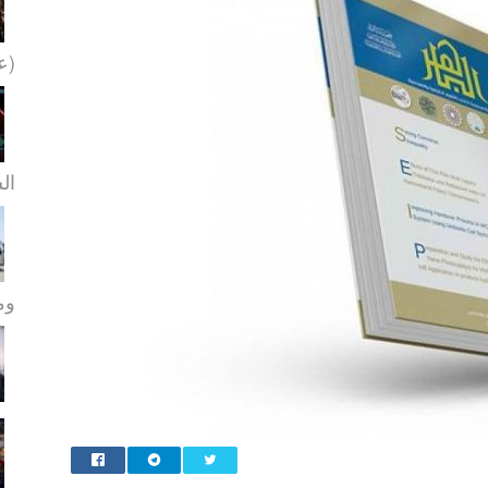
(عل
ال
ومو