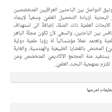
 توثيق التواصل بين الباحثين العراقيّين المتخصّصين
لبحثيّة لزيادة التحصيل العلميّ وسعياً لإيجاد
لأبحاث العلميّة ذات الصلة، إضافةً الى استهداف
نافس بين الباحثين، والسعي لأنْ تكون مجلّةُ الباهر
يّة وتعتمد عملاً مؤسّساتياً لهُ رؤيا علميّة دوليّة
يّ) المختصّ بالقضايا الطبيعيّة والهندسيّة، والغايةُ
ي يستفيد منهُ المجتمع الأكاديميّ المتخصّص ومن
 تلتزم بمنهجية البحث العلميّ.
تعليقات لعرضها