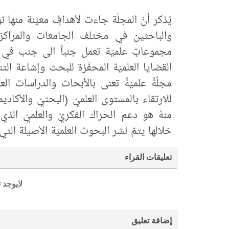
يُذكر أنّ المجلّة جاءت لأهدافٍ معيّنة منها
والباحثين في مختلف الجامعات والمراكز ا
مجموعاتٍ علميّة تعمل جنباً الى جنب في ا
القضايا العلميّة المحفّزة للبحث وإشاعة الت
مجلّةً علميّةً تعنى بالأبحاث والدراسات العلم
للارتقاء بالمستوى العلميّ (البحثيّ والأكاديم
منهُ هو دعم الحراك الفكريّ والعلميّ الذ
خلالها يتمّ نشر البحوث العلميّة الأصيلة التي
تعليقات القراء
لايوجد 
إضافة تعليق