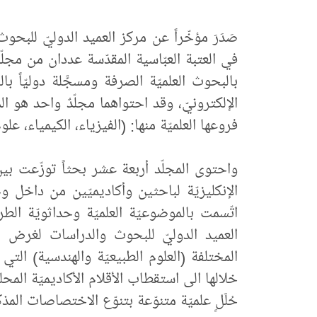
صَدَرَ مؤخّراً عن مركز العميد الدوليّ للبحو
في العتبة العبّاسية المقدّسة عددان من مجلّة 
الإلكترونيّ، وقد احتواهما مجلّدٌ واحد هو 
فروعها العلميّة منها: (الفيزياء، الكيمياء، عل
الإنكليزيّة لباحثين وأكاديميّين من داخل 
اتّسمت بالموضوعيّة العلميّة وحداثويّة الط
العميد الدوليّ للبحوث والدراسات لغرض ا
المختلفة (العلوم الطبيعيّة والهندسية) التي 
خلالها الى استقطاب الأقلام الأكاديميّة المحل
حُلَلٍ علميّة متنوّعة بتنوّع الاختصاصات المذكو