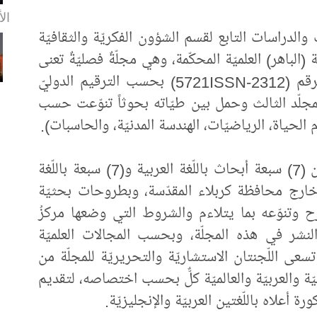
الأ
ث والدراسات التابع لقسم الشؤون الفكريّة والثقافيّة
(الباهر) العلميّة المحكّمة، وهي مجلّةٌ فصليّةٌ تعنى
بالبحوث العلميّة الصرفة ومسجَّلة دوليّاً بالرقم (2312-5721ISSN) بحسب الترقيم الدوليّ
المجلّد الثالث وحمل بين طيّاته بحوثاً تنوّعت حسب
وم الحياة، الرياضيّات، الهندسة المدنيّة، والحاسبات).
واحتوى المجلّد أربعة عشر بحثاً توزّعت بين (7) سبعة أبحاث باللّغة العربية و(7) سبعة باللّغة
وخارج محافظة كربلاء المقدّسة، وبطروحات بحثيّة
رح وتنوّعه بما يتلاءم والشروط التي وضعها مركزُ
لنشر في هذه المجلّة، وبحسب المجالات العلميّة
تسعى اللّجنتان الاستشاريّة والتحريريّة للمجلّة من
يّة والعربيّة والعالميّة كلٌّ بحسب اختصاصه، لتقديم
رة أعلاه باللّغتين العربيّة والإنجليزيّة.