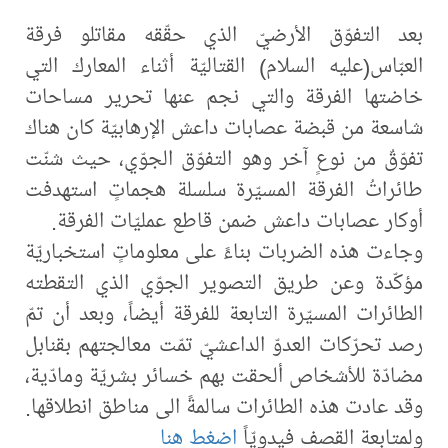
بعد التفوّق الأرضيّ الذي حقّقه مقاتلو فرقة
العبّاس(عليه السلام) القتاليّة أثناء المعارك التي
خاضتها الفرقة والتي نجم عنها تحرير مساحات
شاسعة من قبضة عصابات داعش الإرهابيّة كان هناك
تفوّقٌ من نوعٍ آخر وهو التفوّق الجوّي، حيث شنّت
طائراتُ الفرقة المسيّرة سلسلة هجماتٍ استهدفت
أوكار عصابات داعش ضمن قاطع عمليّات الفرقة.
وجاءت هذه الضربات بناءً على معلوماتٍ استخباريّة
مؤكّدة وعن طريق التصوير الجوّي الذي التقطته
الطائرات المسيّرة التابعة للفرقة أيضاً، وبعد أن تمّ
رصد تحرّكات العدوّ الداعشيّ تمّت معالجتهم بقنابل
مضادّة للأشخاص ألحقت بهم خسائر بشريّة ومادّية،
وقد عادت هذه الطائرات سالمةً الى مناطق انطلاقها.
ولمتابعة القصف فيدويّاً
اضغط هنا