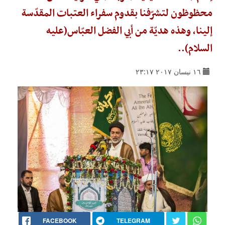
محظوظون لتشرّفنا بقدوم سفراء العتبات المقدّسة
إلينا، وهذه هديّة من أبي الفضل العبّاس(عليه
السلام)..
١٦ نيسان ٢٠١٧ ٢٣:١٧
FACEBOOK
TELEGRAM