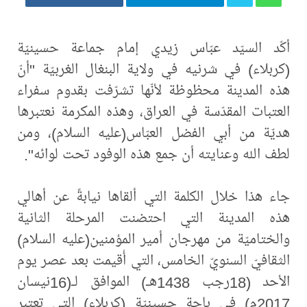
أكّد السيّد عبّاس زيدي إمام جماعة حسينيّة
(كربلاء) في شرنيه في ولاية البنغال الغربيّة "أنّ
هذه المدينة محظوظة لأنّها تشرّفت بقدوم سفراء
العتبات المقدّسة في العراق، وهذه المكرمة نعتبرها
هديّة من أبي الفضل العبّاس(عليه السلام)، ومن
لطف الله وعنايته أن جمع هذه الوفود تحت لوائه".
جاء هذا خلال الكلمة التي ألقاها نيابةً عن أهالي
هذه المدينة التي احتضنت المرحلة الثانية
والختاميّة من مهرجان أمير المؤمنين(عليه السلام)
الثقافيّ السنويّ الخامس، التي أُقيمت بعد عصر يوم
الأحد (18رجب 1438هـ) الموافق لـ(16نيسان
2017م) في باحة حسينيّة (كربلاء) التي تعتبر