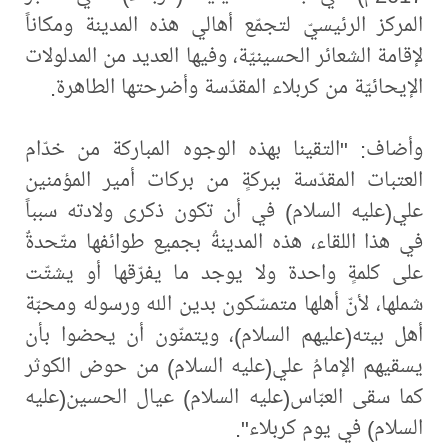
المركز الرئيسيّ لتجمّع أهالي هذه المدينة ومكاناً
لإقامة الشعائر الحسينيّة، وفيها العديد من المدلولات
الإيحائيّة من كربلاء المقدّسة وأضرحتها الطاهرة.
وأضاف: "التقينا بهذه الوجوه المباركة من خدّام
العتبات المقدّسة ببركةٍ من بركات أمير المؤمنين
علي(عليه السلام) في أن تكون ذكرى ولادته سبباً
في هذا اللقاء، هذه المدينةُ بجميع طوائفها متّحدةٌ
على كلمةٍ واحدة ولا يوجد ما يفرّقها أو يشتّت
شملها، لأنّ أهلها متمسّكون بدين الله ورسوله ومحبّة
أهل بيته(عليهم السلام)، ويتمنّون أن يحضوا بأن
يسقيهم الإمامُ علي(عليه السلام) من حوض الكوثر
كما سقى العبّاس(عليه السلام) عيال الحسين(عليه
السلام) في يوم كربلاء".