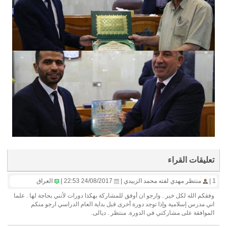
تعليقات القراء
1 |
منتظر مهدي لفته محمد الزبيدي |
24/08/2017 22:53 |
العراق
وفقكم الله لكل خير . وارجو ان أوفق للمشاركة بهكذا دورات لأنني بحاجة لها . علما
اني مدرس إسلامية وإذا توجد دورة أخرى قبل بداية العام الدراسي ارجو منكم
الموافقة على مشاركتي في الدورة. منتظر . ديالى.