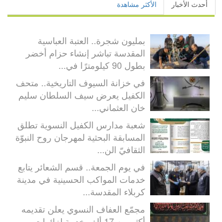
أحدث الأخبار
الأكثر مشاهدة
بمليون شجرة.. العتبة العباسية
المقدسة تباشر إنشاء حزام أخضر
بطول 90 كيلومترًا في...
في خزانة السيوف التاريخية.. متحف
الكفيل يعرض سيف السلطان سليم
خان العثماني...
شعبة مدارس الكفيل النسوية تطلق
المسابقة البحثية لمهرجان روح النبوّة
الثقافيّ الن...
في يوم الجمعة.. قسم الشعائر يتابع
خدمات المواكب الحسينية في مدينة
كربلاء المقدسة...
مجمّع العفاف النسوي يعلن تقديمه
أكثر من 17 ألف خدمة لزائرات