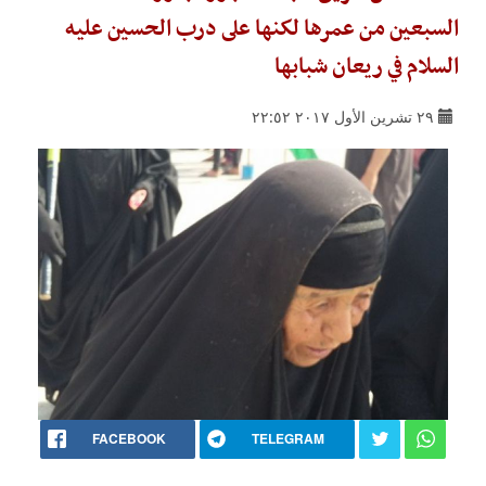
السبعين من عمرها لكنها على درب الحسين عليه
السلام في ريعان شبابها
٢٩ تشرين الأول ٢٠١٧ ٢٢:٥٢
FACEBOOK
TELEGRAM