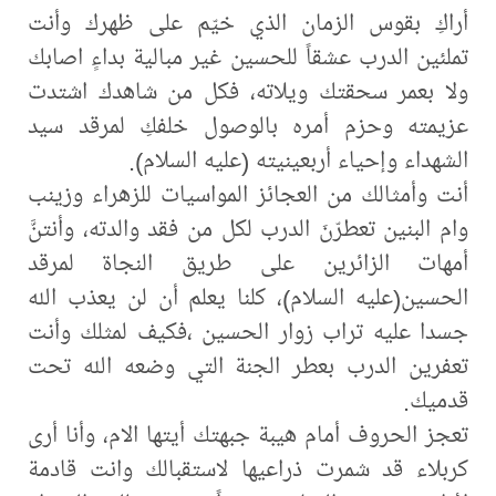
أراكِ بقوس الزمان الذي خيّم على ظهرك وأنت
تملئين الدرب عشقاً للحسين غير مبالية بداءٍ اصابك
ولا بعمر سحقتك ويلاته، فكل من شاهدك اشتدت
عزيمته وحزم أمره بالوصول خلفكِ لمرقد سيد
الشهداء وإحياء أربعينيته (عليه السلام).
أنت وأمثالك من العجائز المواسيات للزهراء وزينب
وام البنين تعطرّنَ الدرب لكل من فقد والدته، وأنتنَّ
أمهات الزائرين على طريق النجاة لمرقد
الحسين(عليه السلام)، كلنا يعلم أن لن يعذب الله
جسدا عليه تراب زوار الحسين ،فكيف لمثلك وأنت
تعفرين الدرب بعطر الجنة التي وضعه الله تحت
قدميك.
تعجز الحروف أمام هيبة جبهتك أيتها الام، وأنا أرى
كربلاء قد شمرت ذراعيها لاستقبالك وانت قادمة