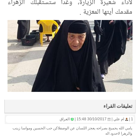
لأداء شعيرة الزيارة، وغداً ستستقبلك الزهراء
مقدمك أيتها المعزية .
تعليقات القراء
1 |
ام علي |
30/10/2017 15:48 |
العراق
يامي الله يحميج بصراحه يعجز اللسان عن الوصفلاكن حب الحسين ومواسا زينب
والزهرا لاحدود اله