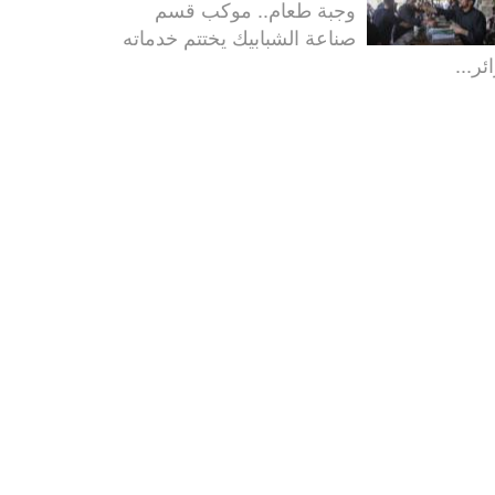
وجبة طعام.. موكب قسم
صناعة الشبابيك يختتم خدماته
ئر...