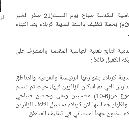
باشرت الكوادر الخدمية التابعة للعتبة العباسية المقدسة صباح يوم السبت(21 صفر الخير
لزا
1439هـ) الموافق لـ(11 تشرين الثاني 2017م) بحملة تنظيف واسعة لمدينة كربلاء بعد انتهاء
ة التابع للعتبة العباسية المقدسة والمشرف على
الكفيل قائلاً :
ة كربلاء بشوارعها الرئيسية والفرعية والمناطق
دارس التي تم اسكان الزائرين فيها، حيث تم تقسم
العمل على شكل مجاميع تتكون كل مجموع من(6-10) منتسبين وعلى وجبتين صباحي
ظهار جماليتها لان كربلاء تستقبل الالاف الزائرين
ء يبذلون جهداً استثنائي في تنظيف المناطق.