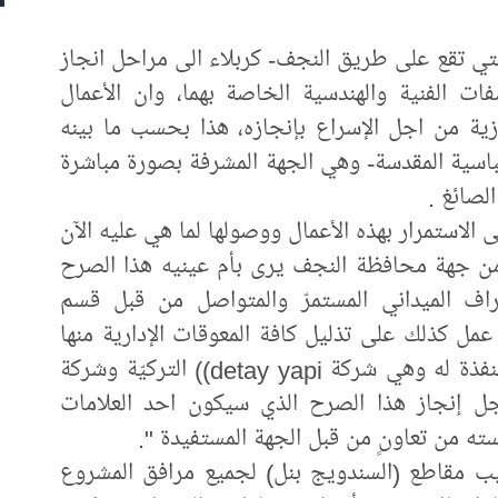
لتي تقع على طريق النجف- كربلاء الى مراحل انجاز
ات الفنية والهندسية الخاصة بهما، وان الأعمال
زية من اجل الإسراع بإنجازه، هذا بحسب ما بينه
باسية المقدسة- وهي الجهة المشرفة بصورة مباشرة
لصائغ .
 الاستمرار بهذه الأعمال ووصولها لما هي عليه الآن
ء من جهة محافظة النجف يرى بأم عينيه هذا الصرح
راف الميداني المستمرّ والمتواصل من قبل قسم
 عمل كذلك على تذليل كافة المعوقات الإدارية منها
والفنية بالإضافة الى ذلك، وإنّ الشركات المنفذة له وهي شركة detay yapi)) التركيّة وشركة
أجل إنجاز هذا الصرح الذي سيكون احد العلامات
مسته من تعاونٍ من قبل الجهة المستفيدة ".
ركيب مقاطع (السندويج بنل) لجميع مرافق المشروع