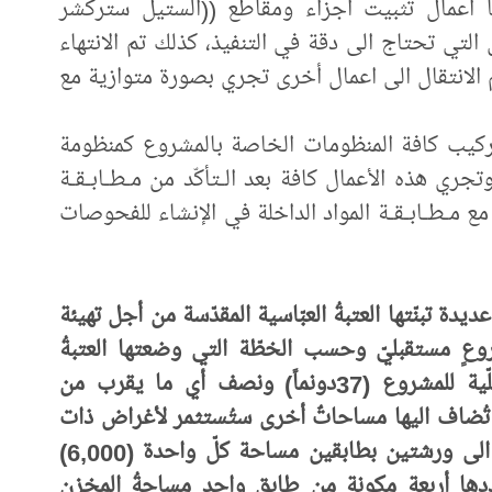
ها اعمال تثبيت أجزاء ومقاطع ((الستيل ستركشر
من الأعمال التي تحتاج الى دقة في التنفيذ، كذلك تم الانتهاء
 الانتقال الى اعمال أخرى تجري بصورة متوازية مع
تركيب كافة المنظومات الخاصة بالمشروع كمنظومة
وتجري هذه الأعمال كافة بعد الـتأكّد من مـطـابـقـة
 مع مـطـابـقـة المواد الداخلة في الإنشاء للفحوصات
ة تبنّتها العتبةُ العبّاسية المقدّسة من أجل تهيئة
شروعٍ مستقبليّ وحسب الخطّة التي وضعتها العتبةُ
المقدّسة لهذا الغرض، اذ تبلغ المساحة الكلّية للمشروع (37دونماً) ونصف أي ما يقرب من
 على أن تُضاف اليها مساحاتٌ أخرى ستُستثمر لأغراض ذات
علاقة بهذا المشروع، المساحة هذه قُسمت الى ورشتين بطابقين مساحة كلّ واحدة (6,000)
دها أربعة مكونة من طابقٍ واحد مساحةُ المخزن