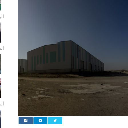
الن
ال
الخ