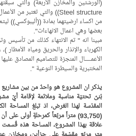
(الورشتين والمخازن الأربعة) والتي سبقت
Steel structure)) والتي تعتبر 
من اكساء ارضيتهما بمادة ((أليبوكسي)) ليتم
بعضها وهي اعمال الانهاءات".
مبينا انه " تم الانتهاء كذلك من تأسيس و
الكهرباء والإنذار والحريق ومياه الأمطار )، 
الأعمــــال المنجزة للتصاميم المصادق عليها
المختبرية والسيطرة النوعية ".
يذكر ان المشروع هو واحدٌ من بين مشاريع عديد
بُنىً تحتيّة مناسبة وملائمة لإقامة أيّ م
(93,750) متراً مربّعاً كمرحلةٍ أولى
مترٍ مربّع مقسّمة على جزأين، ومخازن عد