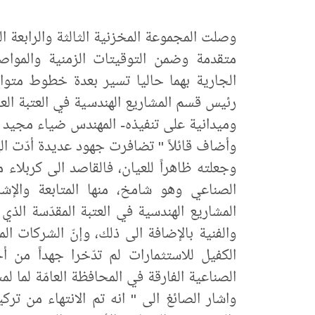
وصلت المجموعة المخزنية الثالثة والرابعة ا
متقدمة وضمن التوقيتات الزمنية والمواصف
الجارية بهما حاليا تسير بعدة خطوط متوا
رئيس قسم المشاريع الهندسية في العتبة الع
وميدانية على تنفيذه- المهندس ضياء مجيد ا
وأضاف قائلاً " تضافرت جهود عديدة أدّت الى
وجعلته ظاهراً للعيان، فالقاصد الى كربلا
الصناعي وهو شامخ، منها المتابعة والإش
المشاريع الهندسية في العتبة المقدّسة الذي
الكفيل للاستثمارات لم تدّخرا جهداً من 
الصناعية الفارقة في المحافظة العامّة لما ل
واشار الصائغ الى " انه تم الانتهاء من ت