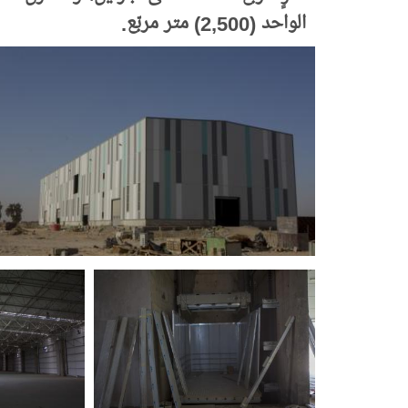
الواحد (2,500) متر مربّع.