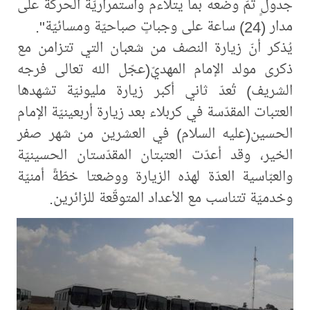
جدولٍ تمّ وضعه بما يتلاءم واستمراريّة الحركة على
مدار (24) ساعة على وجباتٍ صباحيّة ومسائيّة".
يُذكر أنّ زيارة النصف من شعبان التي تتزامن مع
ذكرى مولد الإمام المهديّ(عجّل الله تعالى فرجه
الشريف) ‏تُعدّ ثاني أكبر زيارة مليونيّة تشهدها
العتبات المقدّسة في ‏‏كربلاء بعد زيارة أربعينيّة ‏الإمام
الحسين(عليه السلام) في العشرين من شهر صفر
الخير، وقد أعدّت العتبتان المقدّستان الحسينيّة
والعبّاسية العدّة لهذه الزيارة ووضعتا خطّةً أمنيّة
وخدميّة تتناسب مع الأعداد المتوقّعة للزائرين.