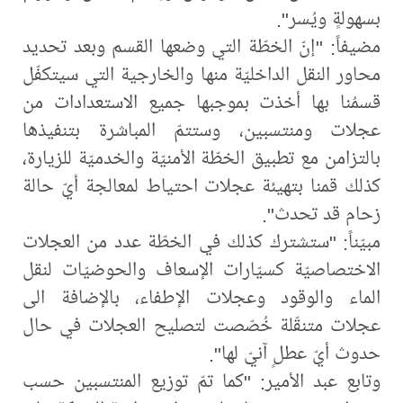
بسهولةٍ ويُسر".
مضيفاً: "إنّ الخطّة التي وضعها القسم وبعد تحديد
محاور النقل الداخليّة منها والخارجية التي سيتكفّل
قسمُنا بها أخذت بموجبها جميع الاستعدادات من
عجلات ومنتسبين، وستتمّ المباشرة بتنفيذها
بالتزامن مع تطبيق الخطّة الأمنيّة والخدميّة للزيارة،
كذلك قمنا بتهيئة عجلات احتياط لمعالجة أيّ حالة
زحام قد تحدث".
مبيّناً: "ستشترك كذلك في الخطّة عدد من العجلات
الاختصاصيّة كسيّارات الإسعاف والحوضيّات لنقل
الماء والوقود وعجلات الإطفاء، بالإضافة الى
عجلات متنقّلة خُصّصت لتصليح العجلات في حال
حدوث أيّ عطلٍ آنيّ لها".
وتابع عبد الأمير: "كما تمّ توزيع المنتسبين حسب