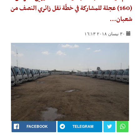
(160) عجلة للمشاركة في خطّة نقل زائري النصف من
شعبان...
٣٠ نيسان ٢٠١٨ ١٦:١٣
FACEBOOK
TELEGRAM