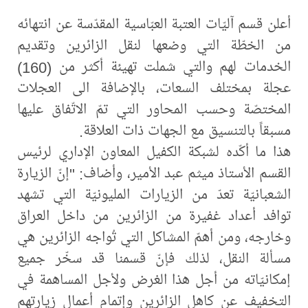
أعلن قسم آليّات العتبة العبّاسية المقدّسة عن انتهائه
من الخطّة التي وضعها لنقل الزائرين وتقديم
الخدمات لهم والتي شملت تهيئة أكثر من (160)
عجلة بمختلف السعات، بالإضافة الى العجلات
المختصّة وحسب المحاور التي تمّ الاتّفاق عليها
مسبقاً بالتنسيق مع الجهات ذات العلاقة.
هذا ما أكّده لشبكة الكفيل المعاون الإداري لرئيس
القسم الأستاذ ميثم عبد الأمير، وأضاف: "إنّ الزيارة
الشعبانيّة تعدّ من الزيارات المليونيّة التي تشهد
توافد أعداد غفيرة من الزائرين من داخل العراق
وخارجه، ومن أهمّ المشاكل التي تُواجه الزائرين هي
مسألة النقل، لذلك فإنّ قسمنا قد سخّر جميع
إمكانيّاته من أجل هذا الغرض ولأجل المساهمة في
التخفيف عن كاهل الزائرين وإتمام أعمال زيارتهم