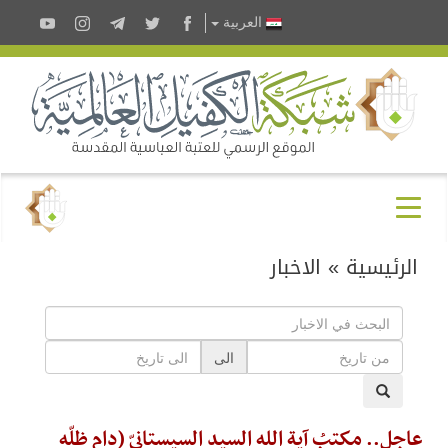
العربية
الرئيسية
»
الاخبار
الى
عاجل.. مكتبُ آية الله السيد السيستانيّ (دام ظلّه