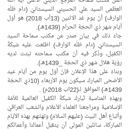
العظمى السيد علي الحسيني السيستانيّ (دام ظلّه
الوارف) أنّ يوم غد الاثنين (13آب 2018) هو أوّل
أيّام شهر ذي الحجّة الحرام (1439هـ).
جاءَ ذلك في بيانٍ صدر عن مكتب سماحة السيد
السيستانيّ (دام ظلّه الوارف) اطّلعت عليه شبكةُ
الكفيّل، وذُكِر فيه أنّ مكتب سماحته ثبتت لديه
رؤية هلال شهر ذي الحجّة _1439هـ).
وبناءً على هذا الإعلان فإنّ أوّل يومٍ من أيّام عيد
الأضحى المبارك سيكون يوم الأربعاء (10ذي الحجّة
1439هـ) الموافق لـ(22اب 2018م) .
وبهذهِ المناسبة تُبارك شبكةُ الكفيل العالمية للأمّة
الإسلامية ومراجعنا العلماء الأعلام والشعب العراقيّ
وأتباع أهل البيت (عليهم السلام) وتهنّئهم بهذه الأيّام
المباركة، سائلين المولى أن يتقبّل أعمالنا وأعمالكم