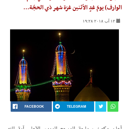
الوارف) يومَ غدٍ الأثنين غرّة شهر ذي الحجّة...
١٢ آب ٢٠١٨ ١٩:٢٨
FACEBOOK
TELEGRAM
أعلن مكتبُ سماحة المرجع الدينيّ الأعلى آية الله