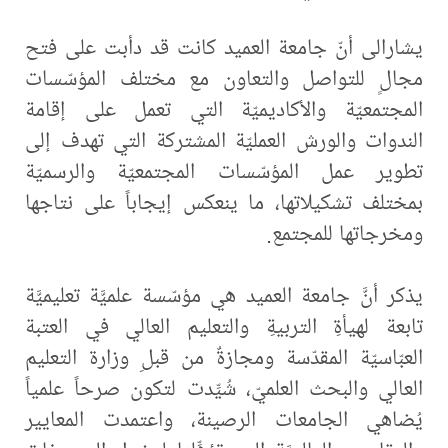
يشارالى أنّ جامعة العميد كانت قد دأبت على فتح
مجالٍ للتواصل والتعاون مع مختلف المؤسّسات
المجتمعيّة والأكاديميّة التي تعمل على إقامة
الندوات والورش العمليّة المشتركة التي تهدف إلى
تطوير عمل المؤسّسات المجتمعيّة والرسميّة
بمختلف تشكيلاتها، ما ينعكس إيجاباً على نتاجها
ومخرجاتها للمجتمع.
يذكر أنَّ جامعة العميد هي مؤسّسة علميَّة تعليميَّة
تابعة لهيأةِ التربيةِ والتعليم العالي في العتبة
العبّاسيّة المقدّسة ومجازةٌ من قبلِ وزارة التعليم
العالي والبحث العلميّ، شُيِّدت لتكون صرحاً علمياً
يُضاهي الجامعات الرصينة، واعتمدت المعايير