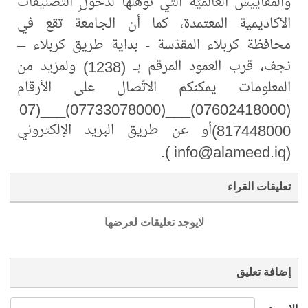
والمقاييس العالميَّة التي تؤهِّلها لدخولِ التصنيفات
الأكاديمية المعتمدة، كما أن الجامعة تقع في
محافظة كربلاء المقدّسة - بداية طريق كربلاء –
نجف، قرب العمود المرقم بـ (1238) ولمزيد من
المعلومات يمكنكم الاتّصال على الأرقام
(07602418000)___(07733078000)___(07
817448000)أو عن طريق البريد الإلكتروني
(info@alameed.iq ).
تعليقات القراء
لايوجد تعليقات لعرضها
إضافة تعليق