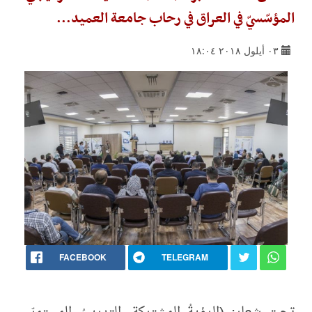
المؤسّسيّ في العراق في رحاب جامعة العميد...
٠٣ أيلول ٢٠١٨ ١٨:٠٤
FACEBOOK
TELEGRAM
تحت شعار: (الرؤيةُ المشتركة، التدريبُ المستمرّ...