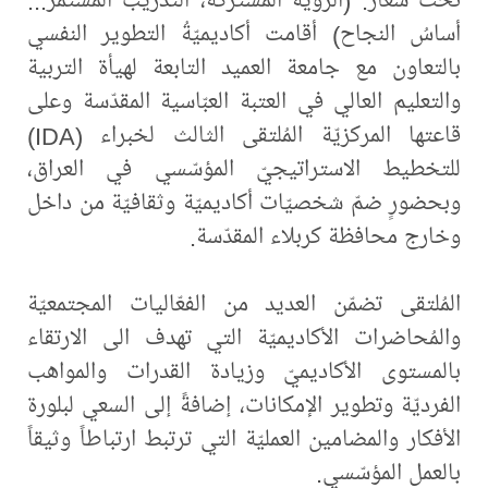
أساسُ النجاح) أقامت أكاديميّةُ التطوير النفسي
بالتعاون مع جامعة العميد التابعة لهيأة التربية
والتعليم العالي في العتبة العبّاسية المقدّسة وعلى
قاعتها المركزيّة المُلتقى الثالث لخبراء (IDA)
للتخطيط الاستراتيجيّ المؤسّسي في العراق،
وبحضورٍ ضمّ شخصيّات أكاديميّة وثقافيّة من داخل
وخارج محافظة كربلاء المقدّسة.
المُلتقى تضمّن العديد من الفعّاليات المجتمعيّة
والمُحاضرات الأكاديميّة التي تهدف الى الارتقاء
بالمستوى الأكاديميّ وزيادة القدرات والمواهب
الفرديّة وتطوير الإمكانات، إضافةً إلى السعي لبلورة
الأفكار والمضامين العمليّة التي ترتبط ارتباطاً وثيقاً
بالعمل المؤسّسي.