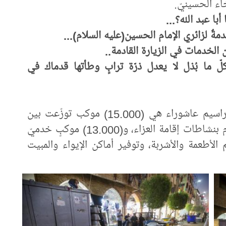
اء الحسينيّ.
ا عبد الله؟...
ةٌ لزائري الإمام الحسين(عليه السلام)...
 الخدمات في الزيارة القادمة..
 ما بُذل لا يعدل ذرّة ترابٍ وطأتها قدماك في
يُذكر أنّ عدد المواكب التي اشتركت في مراسيم عاشوراء هي (15.000) موكب توزّعت بين
(2.000) موكبٍ عزائيّ للزنجيل واللطم تقوم بنشاطات إقامة العزاء، و(13.000) موكبٍ خدميّ
الأطعمة والأشربة، وتوفير أماكن الإيواء والمبيت