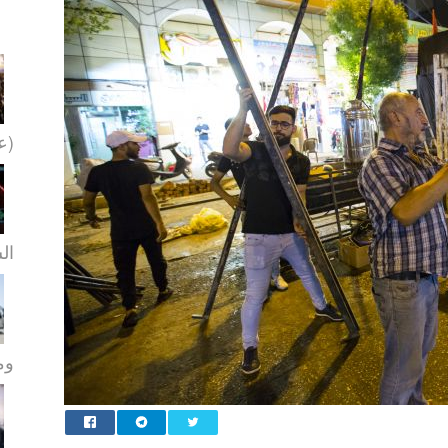
(عل
ال
ومو