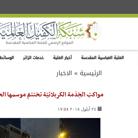
العتبة العباسية المقدسة
أخبار العتبة
خدمات الزائر
الوسائط 
الرئيسية
»
الاخبار
مواكبُ الخِدْمة الكربلائيّة تختتمُ موسمها الخد
٢٤ أيلول ٢٠١٨ ١٧:٥٨