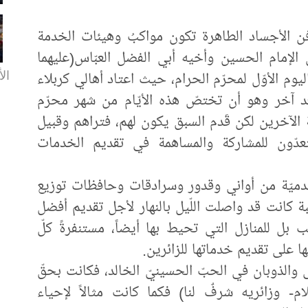
ن الأجساد الطاهرة تكون مواكبُ وهيئات الخدمة
ي الإمام الحسين وأخيه أبي الفضل العبّاس(عليهما
الأ
ليوم الأوّل لمحرّم الحرام، حيث اعتاد أهالي كربلاء
عد آخر وهو أن تختصّ هذه الأيّام من شهر محرّم
ة الآخرين لكن قَدم السبق يكون لهم، فتراهم وقبيل
عدّون للمشاركة والمساهمة في تقديم الخدمات
لخدميّة من أواني وقدور وسرادقات وحافظات توزيع
يبة كانت قد واصلت اللّيل بالنهار لأجل تقديم أفضل
بل للمنازل التي تحيط بها أيضاً، مستنفرةً كلّ
ها على تقديم خدماتها للزائرين.
والذوبان في الحبّ الحسينيّ الخالد، فكانت بحقّ
ام- وزائريه شرفٌ لنا) فكما كانت مثالاً لإحياء