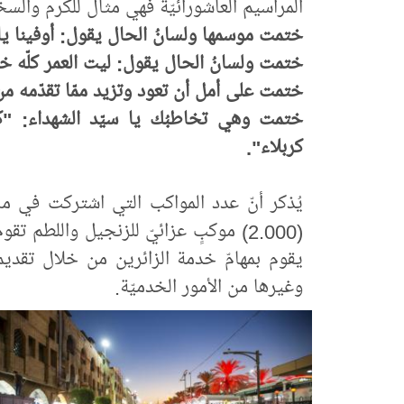
المراسيم العاشورائيّة فهي مثالٌ للكرم والسخ
ختمت موسمها ولسانُ الحال يقول: أوفينا يا أب
ختمت ولسانُ الحال يقول: ليت العمر كلّه خدم
ختمت على أمل أن تعود وتزيد ممّا تقدّمه من
ختمت وهي تخاطبُك يا سيّد الشهداء: "كلّ
كربلاء".
يقوم بمهامّ خدمة الزائرين من خلال تقديم 
وغيرها من الأمور الخدميّة.