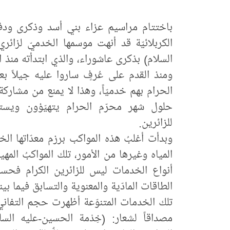
باختتام مراسيم عزاء بني أسد وذكرى ودف
الكربلائيّة قد أنهت موسمها الخدميّ لزائر
السلام) بذكرى عاشوراء، والذي ابتدأته منذ ا
ومنذ القدم على عُرفٍ ساروا عليه جيلاً ب
الحرام بهم خدميّاً، وهذا لا يمنع من مشارك
حلول شهر محرّم الحرام يتهيّؤون ويست
للزائرين.
وبدأت أغلبُ هذه المواكب برزم معدّاتها ا
المياه وغيرها من الأمور، تلك المواكبُ المه
أنواع الخدمات ليس للزائرين الكرام فحسب 
الطاقات المادّية والمعنوية والتسابق فيما بين
تلك الخدمات المتنوّعة أظهرت حجم التفاني 
مصداقاً لشعار: (خِدْمة الحسين-عليه السل