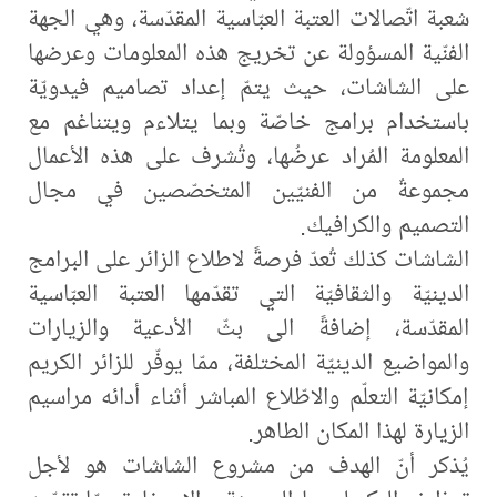
شعبة اتّصالات العتبة العبّاسية المقدّسة، وهي الجهة
الفنّية المسؤولة عن تخريج هذه المعلومات وعرضها
على الشاشات، حيث يتمّ إعداد تصاميم فيدويّة
باستخدام برامج خاصّة وبما يتلاءم ويتناغم مع
المعلومة المُراد عرضُها، وتُشرف على هذه الأعمال
مجموعةٌ من الفنيّين المتخصّصين في مجال
التصميم والكرافيك.
الشاشات كذلك تُعدّ فرصةً لاطلاع الزائر على البرامج
الدينيّة والثقافيّة التي تقدّمها العتبة العبّاسية
المقدّسة، إضافةً الى بثّ الأدعية والزيارات
والمواضيع الدينيّة المختلفة، ممّا يوفّر للزائر الكريم
إمكانيّة التعلّم والاطّلاع المباشر أثناء أدائه مراسيم
الزيارة لهذا المكان الطاهر.
يُذكر أنّ الهدف من مشروع الشاشات هو لأجل