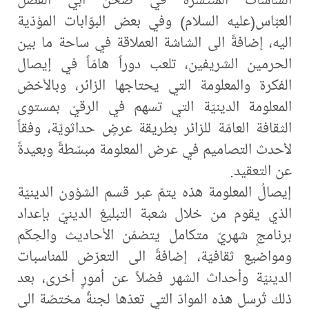
العبّاس(عليه السلام) وفي بعض البوّابات المؤدّية
اليه، إضافةً الى الشاشة العملاقة في ساحة ما بين
الحرمين الشريفين، تلعب دوراً هامّاً في إيصال
الفكرة والمعلومة التي يحتاجها الزائر، وبالأخصّ
المعلومة الدينيّة التي تسهم في الرقيّ بمستوى
الثقافة العامّة للزائر بطريقة عرضٍ حداثويّة، وفقاً
لأحدث التصاميم في عرض المعلومة مبسّطةً وبعيدةً
عن التعقيد.
إيصالُ المعلومة هذه يتمّ عبر قسم الشؤون الدينيّة
الذي يقوم من خلال شعبة التبليغ الدينيّ بإعداد
برنامجٍ شهريّ متكامل يتضمّن الأحاديث والحِكَم
ومواضيع ثقافيّة، إضافةً الى التعرّض للمناسبات
الدينيّة وأحداث الشهر فضلاً عن أمورٍ أخرى، بعد
ذلك تُرسل هذه الموادّ التي تعدّها لجنةٌ مختصّة الى