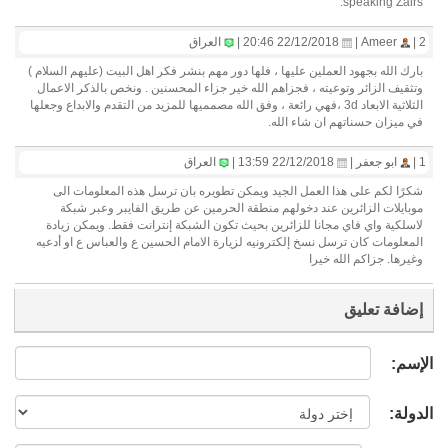
speaking Zairs.
2 |
Ameer |
22/12/2018 20:46 |
العراق
بارك الله بجهود العملين عليها ، فلها دور مهم بنشر فكر اهل البيت (عليهم السلام )
وتثقيف الزائر وتوعيته ، فجزاهم الله خير جزاء المحسنين . ونخص بالذكر الاعمال
الثلاثية الابعاد 3d ،فهي رائعة ، وفق الله مصمميها للمزيد من التقدم والابداع وجعلها
في ميزان حسناتهم ان شاء الله.
1 |
ابو جعفر |
22/12/2018 13:59 |
العراق
شكرًا لكم على هذا العمل الجيد ويمكن تطويره بان ترسل هذه المعلومات الى
موبايلات الزائرين عند دخولهم منطقة الحرمين عن طريق الفايبر وعبر شبكة
لاسلكية واي فاي مجانا للزائرين بحيث تكون الشبكة إنترانت فقط. ويمكن زيادة
المعلومات كان ترسل نسخ إلكترونيه لزيارة الامام الحسين ع والعباس ع او أدعيه
وغيرها. جزاكم الله خيرا
إضافة تعليق
الإسم:
الدولة: