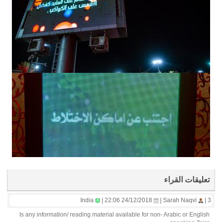
تعليقات القراء
India
24/12/2018 22:06 |
Sarah Naqvi |
3 |
Is any information/ reading material available for non- Arabic or English