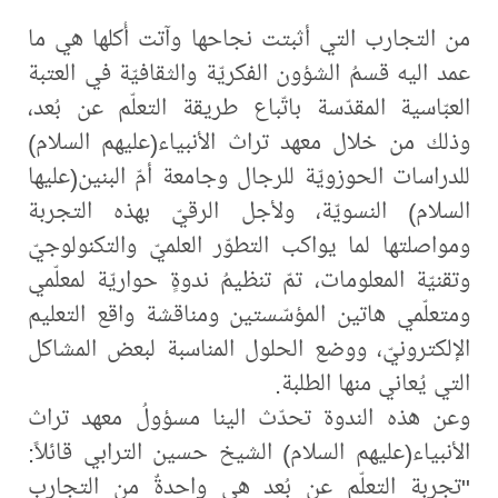
من التجارب التي أثبتت نجاحها وآتت أُكلها هي ما
عمد اليه قسمُ الشؤون الفكريّة والثقافيّة في العتبة
العبّاسية المقدّسة باتّباع طريقة التعلّم عن بُعد،
وذلك من خلال معهد تراث الأنبياء(عليهم السلام)
للدراسات الحوزويّة للرجال وجامعة أمّ البنين(عليها
السلام) النسويّة، ولأجل الرقيّ بهذه التجربة
ومواصلتها لما يواكب التطوّر العلميّ والتكنولوجيّ
وتقنيّة المعلومات، تمّ تنظيمُ ندوةٍ حواريّة لمعلّمي
ومتعلّمي هاتين المؤسّستين ومناقشة واقع التعليم
الإلكترونيّ، ووضع الحلول المناسبة لبعض المشاكل
التي يُعاني منها الطلبة.
وعن هذه الندوة تحدّث الينا مسؤولُ معهد تراث
الأنبياء(عليهم السلام) الشيخ حسين الترابي قائلاً:
"تجربة التعلّم عن بُعد هي واحدةٌ من التجارب