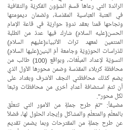
الرائدة التي رعاها قسمُ الشؤون الفكريّة والثقافيّة
في العتبة العبّاسية المقدّسة، ولضمان ديمومتها
ونجاحها قمنا بعقد ندوةٍ حواريّة في قاعة الإمام
الحسن(عليه السلام) شارك فيها عددٌ من الطلبة
المنتمين لمعهد تراث الأنبياء(عليهم السلام)
للدّراسات الحوزويّة وجامعة أمّ البنين(عليها السلام)
النسويّة لإعداد المبلّغات، وبواقع (100) طالب من
محافظة كربلاء المقدّسة وضمن محورها الأول الذي
يضم كذلك محافظتي النجف الأشرف وبغداد على
أن تتمّ استضافة أعدادٍ أخرى من محافظات وتبعا
لكل محور".
مضيفاً: "تمّ طرح جملةٍ من الأمور التي تتعلّق
بالمعلّم والمتعلّم والمشاكل وإيجاد الحلول لها، فضلاً
عن طرح جملةٍ من المقترحات وبما يضمن تقديم