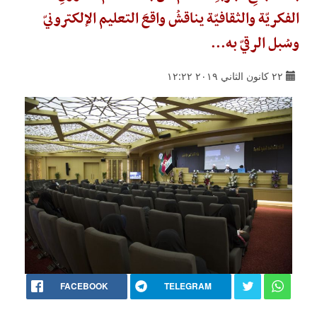
الفكريّة والثقافيّة يناقشُ واقعَ التعليم الإلكترونيّ
وسُبل الرقيّ به...
٢٢ كانون الثاني ٢٠١٩ ١٢:٢٢
FACEBOOK
TELEGRAM