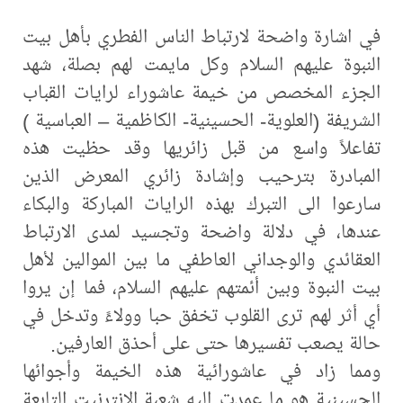
في اشارة واضحة لارتباط الناس الفطري بأهل بيت
النبوة عليهم السلام وكل مايمت لهم بصلة، شهد
الجزء المخصص من خيمة عاشوراء لرايات القباب
الشريفة (العلوية- الحسينية- الكاظمية – العباسية )
تفاعلاً واسع من قبل زائريها وقد حظيت هذه
المبادرة بترحيب وإشادة زائري المعرض الذين
سارعوا الى التبرك بهذه الرايات المباركة والبكاء
عندها، في دلالة واضحة وتجسيد لمدى الارتباط
العقائدي والوجداني العاطفي ما بين الموالين لأهل
بيت النبوة وبين أئمتهم عليهم السلام، فما إن يروا
أي أثر لهم ترى القلوب تخفق حبا وولاءً وتدخل في
حالة يصعب تفسيرها حتى على أحذق العارفين.
ومما زاد في عاشورائية هذه الخيمة وأجوائها
الحسينية هو ما عمدت إليه شعبة الانترنيت التابعة