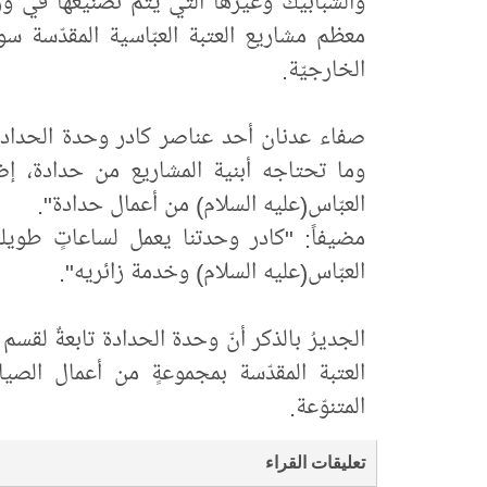
والشبابيك وغيرها التي يتمّ تصنيعُها في 
معظم مشاريع العتبة العبّاسية المقدّسة سو
الخارجيّة.
صفاء عدنان أحد عناصر كادر وحدة الحدادة بي
وما تحتاجه أبنية المشاريع من حدادة، إض
العبّاس(عليه السلام) من أعمال حدادة".
مضيفاً: "كادر وحدتنا يعمل لساعاتٍ طويلة
العبّاس(عليه السلام) وخدمة زائريه".
الجديرُ بالذكر أنّ وحدة الحدادة تابعةٌ لقسم
العتبة المقدّسة بمجموعةٍ من أعمال الصيا
المتنوّعة.
تعليقات القراء