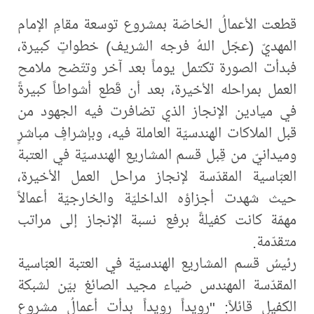
قطعت الأعمالُ الخاصّة بمشروع توسعة مقامِ الإمام
المهديّ (عجّل اللهُ فرجه الشريف) خطواتٍ كبيرة،
فبدأت الصورة تكتمل يوماً بعد آخر وتتّضح ملامح
العمل بمراحله الأخيرة، بعد أن قَطع أشواطاً كبيرةً
في ميادين الإنجاز الذي تضافرت فيه الجهود من
قبل الملاكات الهندسيّة العاملة فيه، وبإشرافٍ مباشرٍ
وميدانيّ من قِبل قسم المشاريع الهندسيّة في العتبة
العبّاسية المقدّسة لإنجاز مراحل العمل الأخيرة،
حيث شهدت أجزاؤه الداخليّة والخارجيّة أعمالاً
مهمّة كانت كفيلةً برفع نسبة الإنجاز إلى مراتب
متقدّمة.
رئيسُ قسم المشاريع الهندسيّة في العتبة العبّاسية
المقدّسة المهندس ضياء مجيد الصائغ بيّن لشبكة
الكفيل قائلاً: "رويداً رويداً بدأت أعمالُ مشروع