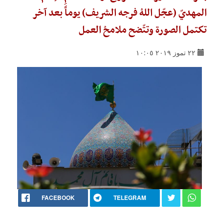
المهديّ (عجّل اللهُ فرجه الشريف) يوماً بعد آخر
تكتمل الصورة وتتّضح ملامحُ العمل
٢٢ تموز ٢٠١٩ ١٠:٠٥
FACEBOOK
TELEGRAM