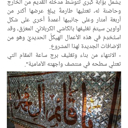
يشمل بوّابةً كبرى تتوسّط مدخله القديم من الخارج
وحاضنة له، تعتليها طارمةٌ يبلغ عرضها أكثر من
أربعة أمتار وعلى جانبيها أعمدةٌ أخرى على شكل
أواوين سيتمّ تغليفها بالكاشي الكربلائيّ المعرّق، وقد
استُخدِمَ في هذه الأعمال الهيكلُ الحديديّ وهو من
الإضافات الجديدة لهذا المشروع.
- الانتهاء من بناء وتغليف برج ساعة المقام التي
تعتلي سطحه في منتصف واجهته الأماميّة".