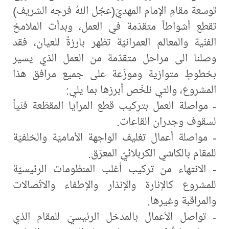
توسعة مقامِ الإمام المهديّ(عجّل اللهُ فرجه الشريف)
تقطع أشواطاً متقدّمة في العمل، وبدأت الملامحُ
الفنّية والمعالم العمرانيّة تظهر بارزةً للعيان، فقد
وصلنا الى مراحل متقدّمة من العمل الذي يسير
بخطوطٍ متوازية وموزّعة على جميع مرافق هذا
المشروع، والتي نلخّص أبرزها بما يلي:
- مواصلة العمل بتركيب قطع المرايا المقطّعة فنّياً
لسقوف وجدران القاعات.
- مواصلة أعمال تغليف الواجهة الأماميّة والخلفيّة
للمقام بالكاشي الكربلائيّ المعرّق.
- الانتهاء من تركيب أغلب المنظومات الرئيسيّة
للمشروع كالإنارة والإنذار والإطفاء والاتّصالات
والمراقبة وغيرها.
- تواصل الأعمال بالمدخل الرئيسيّ للمقام الذي