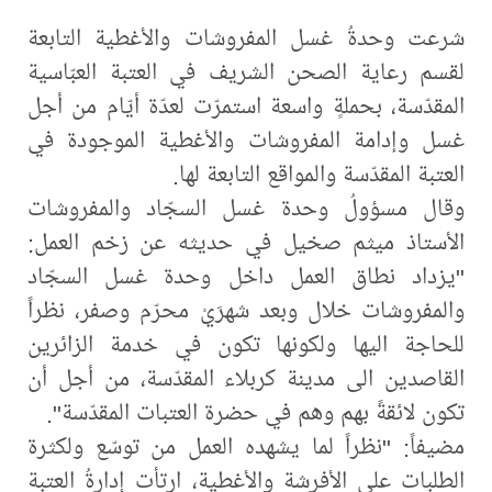
شرعت وحدةُ غسل المفروشات والأغطية التابعة
لقسم رعاية الصحن الشريف في العتبة العبّاسية
المقدّسة، بحملةٍ واسعة استمرّت لعدّة أيّام من أجل
غسل وإدامة المفروشات والأغطية الموجودة في
العتبة المقدّسة والمواقع التابعة لها.
وقال مسؤولُ وحدة غسل السجّاد والمفروشات
الأستاذ ميثم صخيل في حديثه عن زخم العمل:
"يزداد نطاق العمل داخل وحدة غسل السجّاد
والمفروشات خلال وبعد شهرَيْ محرّم وصفر، نظراً
للحاجة اليها ولكونها تكون في خدمة الزائرين
القاصدين الى مدينة كربلاء المقدّسة، من أجل أن
تكون لائقةً بهم وهم في حضرة العتبات المقدّسة".
مضيفاً: "نظراً لما يشهده العمل من توسّع ولكثرة
الطلبات على الأفرشة والأغطية، ارتأت إدارةُ العتبة