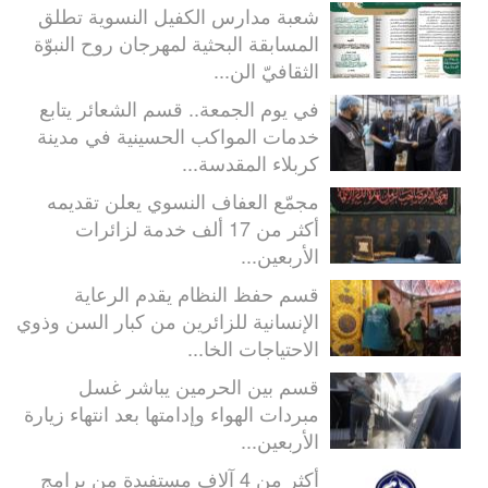
شعبة مدارس الكفيل النسوية تطلق
المسابقة البحثية لمهرجان روح النبوّة
الثقافيّ الن...
في يوم الجمعة.. قسم الشعائر يتابع
خدمات المواكب الحسينية في مدينة
كربلاء المقدسة...
مجمّع العفاف النسوي يعلن تقديمه
أكثر من 17 ألف خدمة لزائرات
الأربعين...
قسم حفظ النظام يقدم الرعاية
الإنسانية للزائرين من كبار السن وذوي
الاحتياجات الخا...
قسم بين الحرمين يباشر غسل
مبردات الهواء وإدامتها بعد انتهاء زيارة
الأربعين...
أكثر من 4 آلاف مستفيدة من برامج