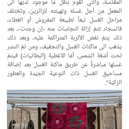
المقدّسة، والتي تقوم بنقل ما موجود لديها الى
المعمل من أجل غسله وتهيئته للزائرين، وتختلف
مراحل الغسل تبعاً لطبيعة المفروش أو الغطاء،
فالسجّاد تتمّ إزالة النجاسات منه -إن وجدت-، بعد
ذلك يتمّ نفض الأتربة المتراكمة عليه، وبعد ذلك
يذهب الى ماكنات الغسل والتجفيف، ومن ثمّ النشر
تحت أشعّة الشمس، أمّا الأغطية (البطانيات) فيتمّ
غسلها مباشرةً عن طريق ماكنة الغسل بعد إضافة
مساحيق الغسل ذات النوعيّة الجيّدة والعطور
الزكيّة".