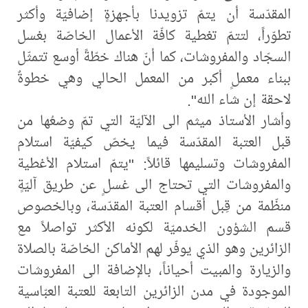
المقدّسة أن يتمّ تزويدنا بأجهزةٍ إضافيّة وأكثر
تطوّراً، لتتمّ تغطية كافّة الأعمال الخاصّة بغسل
السجّاد والمفروشات، كما أنّ هناك خطّةً أوسع تتمثّل
ببناء معملٍ أكبر من المعمل الحالي وهي خطوةٌ
لاحقة إن شاء الله".
وأشار الأستاذ ميثم الى الآليّة التي تمّ وضعُها من
قبل العتبة المقدّسة فيما يخصّ كيفيّة استلام
المفروشات وتسليمها قائلاً: "يتمّ استلام الأغطية
والمفروشات التي تحتاج الى غسلٍ عن طريق آليّةٍ
منظّمة من قِبل أقسام العتبة المقدّسة، وبالخصوص
قسم الشؤون الخدميّة لكونه الأكثر تواصلاً مع
الزائرين وهو الذي يوفّر لهم الأماكن الخاصّة بالصلاة
والزيارة والمبيت أحياناً، بالإضافة الى المفروشات
الموجودة في مدن الزائرين التابعة للعتبة العبّاسية