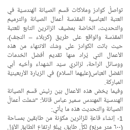
تواصلُ كوادرُ وملاكات قسم الصيانة الهندسيّة في
العتبة العبّاسية المقدّسة أعمال الصيانة والترميم
والتحديث، الخاصّة بمضيف الزائرين التابع للعتبة
المقدّسة والواقع على طريق (كربلاء – النجف)،
حيث باتت الكوادرُ على وشك الانتهاء من هذه
الأعمال التي يُراد منها تقديم أفضل الخدمات
ووسائل الراحة، لزائري سيّد الشهداء وأخيه أبي
الفضل العبّاس(عليهما السلام) في الزيارة الأربعينيّة
المباركة.
وفيما يخصّ هذه الأعمال بيّن رئيسُ قسم الصيانة
الهندسيّة المهندس سمير عباس قائلاً: "شملت أعمالُ
الصيانة والتحديث هذه ما يأتي:
1- إنشاء قاعةٍ للزائرين مكوّنة من طابقين بمساحة
(٦٠٠ متر مربّع) لكلّ طابق، يبلغ ارتفاع الطابق الأوّل