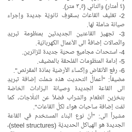
(٤ أمتار) والثاني (٣,٥ متر).
2- تغليف القاعات بسقوفٍ ثانويّة جديدة وإجراء
صيانة شاملة لها.
3- تجهيز القاعتين الجديدتين بمنظومة تبريدٍ
واتّصالات إضافةً الى الأعمال الكهربائيّة.
4- استحداث مجاميع صحيّة جديدة للزائرين.
5- إدامة المنظومات المُلحقة بالمضيف.
6- رفع الأنقاض وإكساء الأرضيّة بمادّة المقرنص".
مضيفاً: "أعمالُ التحديث هذه شملت إضافة تبريدٍ
الى القاعة الجديدة وصيانة البرّادات الخاصّة
بتخزين الطعام والشراب فضلاً عن الثلّاجات، كما
تمّت إضافة ساحبات هواء لكلّ القاعات".
مشيراً الى: "أنّ نوع البناء المستخدم في القاعة
الجديدة هو الهياكل الحديديّة (steel structures)،