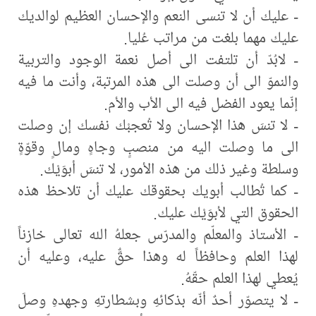
- عليك أن لا تنسى النعم والإحسان العظيم لوالديك
عليك مهما بلغت من مراتب عُليا.
- لابُدّ أن تلتفت الى أصل نعمة الوجود والتربية
والنموّ الى أن وصلت الى هذه المرتبة، وأنت ما فيه
إنّما يعود الفضل فيه الى الأب والأم.
- لا تنسَ هذا الإحسان ولا تُعجبْك نفسك إن وصلت
الى ما وصلت اليه من منصبٍ وجاهٍ ومالٍ وقوّةٍ
وسلطة وغير ذلك من هذه الأمور، لا تنسَ أبوَيْك.
- كما تُطالب أبويك بحقوقك عليك أن تلاحظ هذه
الحقوق التي لأبوَيْك عليك.
- الأستاذ والمعلّم والمدرّس جعلهُ الله تعالى خازناً
لهذا العلم وحافظاً له وهذا حقٌّ عليه، وعليه أن
يُعطي لهذا العلم حقّهُ.
- لا يتصوّر أحدٌ أنّه بذكائهِ وبشطارتهِ وجهدهِ وصلَ