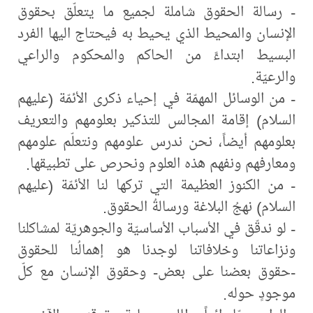
- رسالة الحقوق شاملة لجميع ما يتعلّق بحقوق
الإنسان والمحيط الذي يحيط به فيحتاج اليها الفرد
البسيط ابتداءً من الحاكم والمحكوم والراعي
والرعيّة.
- من الوسائل المهمّة في إحياء ذكرى الأئمّة (عليهم
السلام) إقامة المجالس للتذكير بعلومهم والتعريف
بعلومهم أيضاً، نحن ندرس علومهم ونتعلّم علومهم
ومعارفهم ونفهم هذه العلوم ونحرص على تطبيقها.
- من الكنوز العظيمة التي تركها لنا الأئمّة (عليهم
السلام) نهجُ البلاغة ورسالةُ الحقوق.
- لو ندقّق في الأسباب الأساسيّة والجوهريّة لمشاكلنا
ونزاعاتنا وخلافاتنا لوجدنا هو إهمالُنا للحقوق
-حقوق بعضنا على بعض- وحقوق الإنسان مع كلّ
موجودٍ حوله.