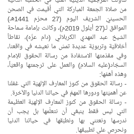
من صلاة الجمعة المباركة التي أُقيمت في الصحن
الحسينيّ الشريف اليوم (27 محرّم 1441هـ)
الموافق لـ(27 أيلول 2019م)، وكانت بإمامة سماحة
الشيخ عبد المهدي الكربلائي (دام عزّه)، نقاطاً
أخلاقيّة وتربويّة عديدة تمسّ ما نعيشه في واقعنا،
وفي مقدّمتها الاستفادة من رسالة الحقوق للإمام
السجّاد(عليه السلام) والعمل على ترجمتها واقعيّاً،
وهذه أهمّها:
- رسالة الحقوق من كنوز المعارف الإلهيّة التي غفلنا
عن أهميّتها ودورها المهمّ في حياتنا الدنيا والآخرة.
- رسالة الحقوق من كنوز المعارف الإلهيّة العظيمة
التي ليس فقط ينبغي أن نتعلّمها بل يجب أن
ندرسها ونعتني بها ونطبّقها في حياتنا الدنيا
ونحرص على تطبيقها.