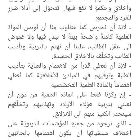
وأخلاقٍ وحكمةٍ لا نفعَ فيها.. تتحوّل إلى أداة ضررٍ
للفرد والمجتمع.
- لابُدّ أن نحرص كما مطلوب مِنّا أن نُوصل الموادّ
العلميّة كاملةً واضحةً بيّنةً لا لبسَ فيها ولا غموض
الى عقل الطالب، علينا أن نهتمّ بالتربية وتأديب
الطالب وتخلّقه بالأخلاق الحميدة.
- لابُدّ أن نعطي قَدَراً من الاهتمام والعناية بتأديب
الطلبة وترقّيهم في المبادئ الأخلاقيّة كما نُعطي
اهتماماً بالمادّة العلميّة التخصّصية.
- إنْ ركّزنا فقط على المادّة العلميّة من دون أن
نعتني بتربية هؤلاء الأولاد وتهذيبهم وتخلّقهم
سينحدر الكثيرُ منهم الى الانزلاق.
- الذي نرجوه من جميع المؤسّسات التربويّة على
اختلاف مسمّياتها أن يكون اهتمامها بالجانبَيْن