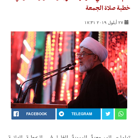
خطبة صلاة الجمعة
٢٧ أيلول ٢٠١٩ ١٧:٣١
FACEBOOK
TELEGRAM
تناولت المرجعيّةُ الدينيّةُ العُليا في الخطبة الثانية