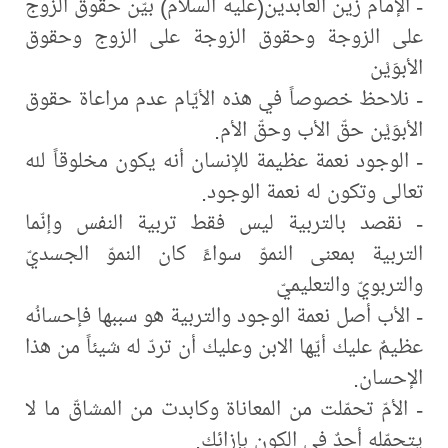
- الإمام زين العابدين(عليه السلام) بيّن حقوق الزوج
على الزوجة وحقوق الزوجة على الزوج وحقوق
الأبوَيْن
- نلاحظ خصوصاً في هذه الأيّام عدم مراعاة حقوق
الأبوَيْن حقّ الأب وحقّ الأم.
- الوجود نعمة عظيمة للإنسان أنه يكون مخلوقاً لله
تعالى وتكون له نعمة الوجود.
- نقصد بالتربية ليس فقط تربية النفس وإنّما
التربية بمعنى النموّ سواءً كان النموّ الجسديّ
والتربويّ والتعليميّ
- الأب أصل نعمة الوجود والتربية هو سببها فإحسانُه
عظيمٌ عليك أيّها الابن وعليك أن تردّ له شيئاً من هذا
الإحسان.
- الأمّ تحمّلت من المعاناة وكابدت من المشاقّ ما لا
يتحمّله أحدٌ في الكون بإزائك.