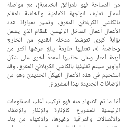
من المساحة فهو للمرافق الخدميّة)، مع مواصلة
أعمال تغليف الواجهة الأماميّة والخلفيّة للمقام
بالكاشي الكربلائيّ المعرّق، وتسير بموازاة هذه
الأعمال أعمالُ المدخل الرئيسيّ للمقام الذي يشمل
بوّابةً كبرى تتوسّط مدخله القديم من الخارج
وحاضنةً له، تعتليها طارمةٌ يبلغ عرضها أكثر من
أربعة أمتار وعلى جانبيها أعمدةٌ أخرى على شكل
أواوين سيتمّ تغليفها بالكاشي الكربلائيّ المعرّق، وقد
استُخدِمَ في هذه الأعمال الهيكلُ الحديديّ وهو من
الإضافات الجديدة لهذا المشروع.
أمّا ما تمّ الانتهاء منه فهو تركيب أغلب المنظومات
الرئيسيّة للمشروع كالإنارة والإنذار والإطفاء
والاتّصالات والمراقبة وغيرها، والانتهاء من بناء