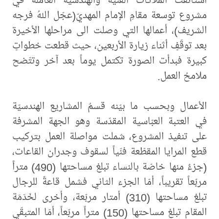
مشروع توسعة مقامِ الإمام المهديّ(عجّل اللهُ فرجه
الشريف)، أعمالها التي وصلت الى مراحلها الأخيرة
بعد توقّفٍ أثناء زيارة الأربعين، حيث قطعت خطواتٍ
كبيرة فبدأت الصورة تكتمل يوماً بعد آخر وتتّضح
ملامحُ العمل.
الأعمال وبحسب ما بيّنه قسمُ المشاريع الهندسيّة
في العتبة العبّاسية المقدّسة وهو الجهة المشرفة
على تنفيذ المشروع، شملت مواصلة العمل بتركيب
قطع المرايا المقطّعة فنّياً لسقوف وجدران القاعات،
(جزءٌ منها خاصّة بالنساء تبلغ مساحتها (490) متراً
مربّعاً تقريباً، أمّا الجزء الثاني فشمل قاعةً للرجال
تبلغ مساحتها (310) أمتار مربّعة، وأخرى لخَدَمَة
المقام تبلغ مساحتها (150) متراً مربّعاً، أمّا المتبقّي