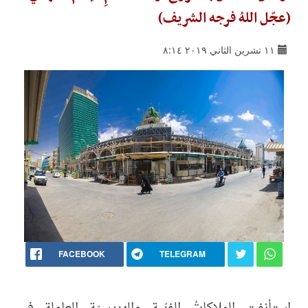
(عجّل اللهُ فرجه الشريف)
١١ تشرين الثاني ٢٠١٩ ٨:١٤
FACEBOOK
TELEGRAM
استأنفت الملاكاتُ الفنّية والهندسيّة العاملة في