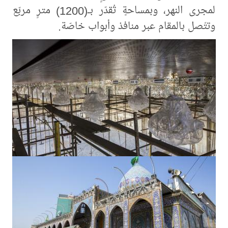
لمجرى النهر، وبمساحةٍ تُقدّر بـ(1200) مترٍ مربّع
وتتّصل بالمقام عبر منافذ وأبواب خاصّة.