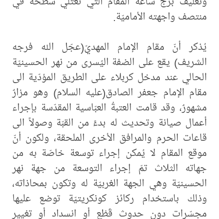
وتغليف برج ساعة المقام التي تعتلي سطحه في
منتصف واجهته الأماميّة.
يُذكر أنّ مقام الإمام المهديّ(عجّل الله فرجه
الشريف) يقع على الضفة اليُسرى من نهر الحسينيّة
الحالي عند مدخل كربلاء على الطريق المؤدّية الى
مقام الإمام جعفر الصادق(عليه السلام) وهو مزارٌ
مشهورٌ، وقد قامت العتبةُ العبّاسية المقدّسة بإجراء
أعمال صيانة وتحديث له بدءً من القبّة وصولاً الى
قاعات الحرم والمرافق الأخرى الملحقة، ولكون أنّ
موقع المقام لا يُمكن إجراء توسعة خاصّة به من
جهاته الثلاث تمّ إجراء التوسعة من جهة نهر
الحسينيّة وهي الجهة الغربيّة له وتكون بمحاذاته،
وذلك باستخدام ركائز كونكريتيّة توضع عليها
مجسّرات دون حدوث قَطْعٍ أو انسداد أو تغيير