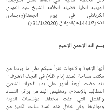
الدينية العليا فضيلة العلاّمة الشيخ عبد المهدي
الكربلائي في يوم الجمعة(5/جمادى
الآخرة/1441هـ)الموافق (31/1/2020م)
بسم الله الرّحمن الرّحيم
أيّها الإخوةُ والأخوات نقرأُ عليكم نصَّ ما وردنا من
مكتب سماحة السيّد (دام ظلّه) في النجف الأشرف:
لقد مضت أربعةُ أشهر على بدء الحراك الشعبيّ
المُطالِب بالإصلاح، وتخليص البلد من براثن الفساد
والفشل التي عمّت مختلف مؤسّسات الدولة
ودوائرها، وفي خلال هذه المدّة سالت الكثيرُ من