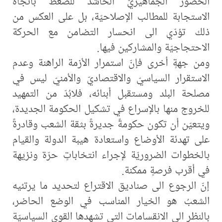
الحضور الجماهيريّ الحاشد للضغط باتّجاه
الاستجابة للمطالب الإصلاحيّة، بل على العكس من
ذلك تؤدّي الى انحسار التضامن مع الحركة
الاحتجاجيّة والمشاركين فيها.
ومن جهةٍ أخرى فإنّ استمرار الأزمة الراهنة وعدم
الاستقرار السياسيّ والاقتصاديّ والأمنيّ ليس في
مصلحة البلد ومستقبل أبنائه، فلابُدّ من التمهيد
للخروج منها بالإسراع في تشكيل الحكومة الجديدة،
ويتعيّن أن تكون حكومةً جديرةً بثقة الشعب وقادرةً
على تهدئة الأوضاع واستعادة هيبة الدولة والقيام
بالخطوات الضروريّة لإجراء انتخاباتٍ حرّة ونزيهة
في أقرب فرصةٍ ممكنة.
إنّ الرجوع الى صناديق الاقتراع لتحديد ما يرتئيه
الشعبُ هو الخيار المناسب في الوضع الحاضر،
بالنظر الى الانقسامات التي تشهدها القوى السياسيّة