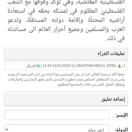
الفلسطينيّة المغتَصَبة، وهي تؤكّد وقوفها مع الشعب
الفلسطينيّ المظلوم في تمسّكه بحقّه في استعادة
أراضيه المحتلّة وإقامة دولته المستقلّة، وتدعو
العرب والمسلمين وجميع أحرار العالم الى مساندته
في ذلك.
تعليقات القراء
1 |
MAIHTAM ABDUL ERBIL |
31/01/2020 13:49 |
العراق
حفظ الله مرجعنا الغالي لابد ان يعي السياسي هذا النداء من لدن المرجعيه الرشيده
واني يدرك المتظاهر السلمي مدى خطوره المندس الذي يغلق المدارس والطرقات
ويعطل العمل لكثير من فئات المجتمع المظلوم
إضافة تعليق
الإسم:
الدولة: