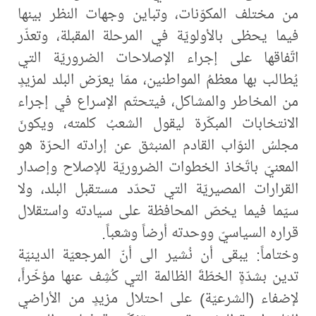
من مختلف المكوّنات، وتباين وجهات النظر بينها
فيما يحظى بالأولويّة في المرحلة المقبلة، وتعذّر
اتّفاقها على إجراء الإصلاحات الضروريّة التي
يُطالب بها معظمُ المواطنين، ممّا يعرّض البلد لمزيدٍ
من المخاطر والمشاكل، فيتحتّم الإسراع في إجراء
الانتخابات المبكّرة ليقول الشعبُ كلمته، ويكونَ
مجلسُ النوّاب القادم المنبثق عن إرادته الحرّة هو
المعنيّ باتّخاذ الخطوات الضروريّة للإصلاح وإصدار
القرارات المصيريّة التي تحدّد مستقبل البلد، ولا
سيّما فيما يخصّ المحافظة على سيادته واستقلال
قراره السياسيّ ووحدته أرضاً وشعباً.
وختاماً: يبقى أن نُشير الى أنّ المرجعيّة الدينيّة
تدين بشدّةٍ الخطّةَ الظالمة التي كُشِف عنها مؤخّراً،
لإضفاء (الشرعيّة) على احتلال مزيدٍ من الأراضي