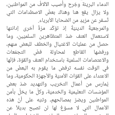
الدماء البريئة وجُرح وأُصيب الآلافُ من المواطنين،
ولا يزال يقع هنا وهناك بعضُ الاصطدامات التي
تُسفر عن مزيدٍ من الضحايا الأبرياء.
والمرجعيّةُ الدينيّةُ إذ تؤكّد مرّةً أخرى إدانتها
لاستعمال العنف ضدّ المتظاهرين السلميّين، وما
حصل من عمليّات الاغتيال والخطف للبعض منهم،
ورفضها القاطع لمحاولة فضّ التجمّعات
والاعتصامات السلميّة باستخدام العنف والقوّة، فإنّها
في الوقت نفسه ترفض ما يقوم به البعضُ من
الاعتداء على القوّات الأمنيّة والأجهزة الحكوميّة، وما
يُمارس من أعمال التخريب والتهديد ضدّ بعض
المؤسّسات التعليميّة والخدميّة، وكلّ ما يخلّ بأمن
المواطنين ويضرّ بمصالحهم، وتنبّه على أنّ هذه
الأعمال التي لا مسوّغ لها لن تصبح بديلاً عن