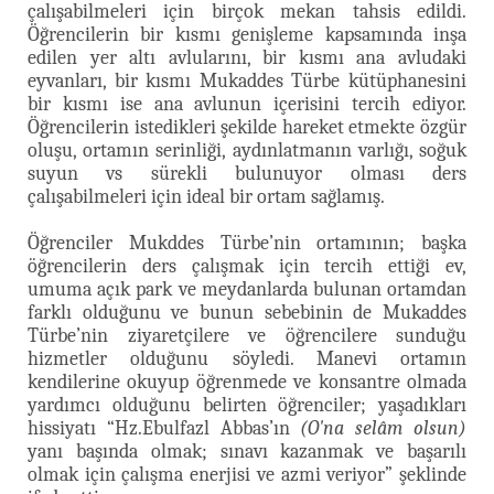
çalışabilmeleri için birçok mekan tahsis edildi.
Öğrencilerin bir kısmı genişleme kapsamında inşa
edilen yer altı avlularını, bir kısmı ana avludaki
eyvanları, bir kısmı Mukaddes Türbe kütüphanesini
bir kısmı ise ana avlunun içerisini tercih ediyor.
Öğrencilerin istedikleri şekilde hareket etmekte özgür
oluşu, ortamın serinliği, aydınlatmanın varlığı, soğuk
suyun vs sürekli bulunuyor olması ders
çalışabilmeleri için ideal bir ortam sağlamış.
Öğrenciler Mukddes Türbe’nin ortamının; başka
öğrencilerin ders çalışmak için tercih ettiği ev,
umuma açık park ve meydanlarda bulunan ortamdan
farklı olduğunu ve bunun sebebinin de Mukaddes
Türbe’nin ziyaretçilere ve öğrencilere sunduğu
hizmetler olduğunu söyledi. Manevi ortamın
kendilerine okuyup öğrenmede ve konsantre olmada
yardımcı olduğunu belirten öğrenciler; yaşadıkları
hissiyatı “Hz.Ebulfazl Abbas’ın
(O'na selâm olsun)
yanı başında olmak; sınavı kazanmak ve başarılı
olmak için çalışma enerjisi ve azmi veriyor” şeklinde