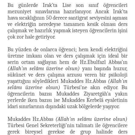
Bu günlerde Irak’ta Lise son sınıf öğrencileri
mezuniyet sınavlarına hazırlanıyor. Ancak Irak’ta
hava sıcaklığının 50 derece santigrat seviyesini aşması
ve elektriğin neredeyse tamamen kesik olması ders
çalışmak ve hazırlık yapmak isteyen öğrencilerin işini
çok zor hale getiriyor.
Bu yüzden de onlarca öğrenci; hem kendi elektriğini
üretme imkanı olan ve ders çalışmak için ideal bir
serin ortam sağlayan hem de Hz.Ebulfazl Abbas’ın
(Allah'ın selâmı üzerine olsun)
yanı başında huzur,
sükûnet ve ders çalışma arzusu veren bir psikoloji
yaşattığını söyledikleri Mukaddes Hz.Abbas
(Allah'ın
selâmı üzerine olsun)
Türbesi’ne akın ediyor. Bu
öğrencilerin bazısı Mukaddes Ziyaretgâh’a yakın
yerlerde iken bazısı ise Mukaddes Kerbelâ eyaletinin
idari sınırlarının dışındaki uzak bölgelerde yaşıyor.
Mukaddes Hz.Abbas
(Allah'ın selâmı üzerine olsun)
Türbesi Genel Sekreterliği’nin talimatı ile öğrencilere
gerek bireysel gerekse de grup halinde ders