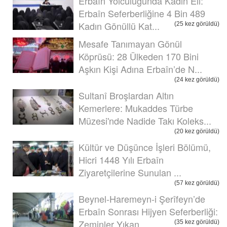
Erbaîn Yolculuğunda Kadın Eli:
Erbaîn Seferberliğine 4 Bin 489
Kadın Gönüllü Kat...
(25 kez görüldü)
Mesafe Tanımayan Gönül
Köprüsü: 28 Ülkeden 170 Bini
Aşkın Kişi Adına Erbaîn’de N...
(24 kez görüldü)
Sultanî Broşlardan Altın
Kemerlere: Mukaddes Türbe
Müzesi'nde Nadide Takı Koleks...
(20 kez görüldü)
Kültür ve Düşünce İşleri Bölümü,
Hicri 1448 Yılı Erbaîn
Ziyaretçilerine Sunulan ...
(57 kez görüldü)
Beynel-Haremeyn-i Şerîfeyn’de
Erbaîn Sonrası Hijyen Seferberliği:
Zeminler Yıkan...
(35 kez görüldü)