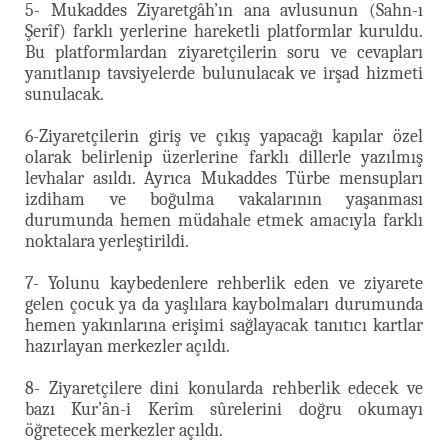
5- Mukaddes Ziyaretgâh’ın ana avlusunun (Sahn-ı
Şerîf) farklı yerlerine hareketli platformlar kuruldu.
Bu platformlardan ziyaretçilerin soru ve cevapları
yanıtlanıp tavsiyelerde bulunulacak ve irşad hizmeti
sunulacak.
6-Ziyaretçilerin giriş ve çıkış yapacağı kapılar özel
olarak belirlenip üzerlerine farklı dillerle yazılmış
levhalar asıldı. Ayrıca Mukaddes Türbe mensupları
izdiham ve boğulma vakalarının yaşanması
durumunda hemen müdahale etmek amacıyla farklı
noktalara yerleştirildi.
7- Yolunu kaybedenlere rehberlik eden ve ziyarete
gelen çocuk ya da yaşlılara kaybolmaları durumunda
hemen yakınlarına erişimi sağlayacak tanıtıcı kartlar
hazırlayan merkezler açıldı.
8- Ziyaretçilere dini konularda rehberlik edecek ve
bazı Kur’ân-i Kerîm sûrelerini doğru okumayı
öğretecek merkezler açıldı.