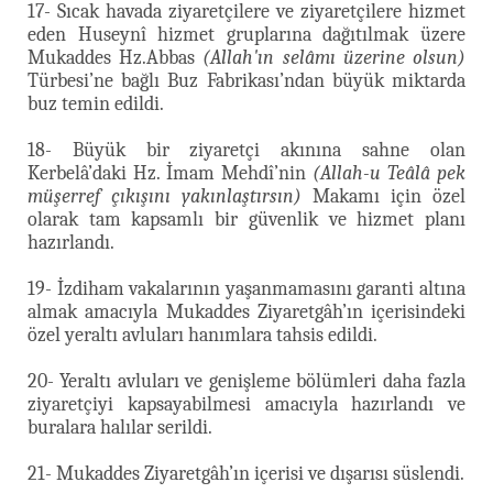
17- Sıcak havada ziyaretçilere ve ziyaretçilere hizmet
eden Huseynî hizmet gruplarına dağıtılmak üzere
Mukaddes Hz.Abbas
(Allah'ın selâmı üzerine olsun)
Türbesi’ne bağlı Buz Fabrikası’ndan büyük miktarda
buz temin edildi.
18- Büyük bir ziyaretçi akınına sahne olan
Kerbelâ’daki Hz. İmam Mehdî’nin
(Allah-u Teâlâ pek
müşerref çıkışını yakınlaştırsın)
Makamı için özel
olarak tam kapsamlı bir güvenlik ve hizmet planı
hazırlandı.
19- İzdiham vakalarının yaşanmamasını garanti altına
almak amacıyla Mukaddes Ziyaretgâh’ın içerisindeki
özel yeraltı avluları hanımlara tahsis edildi.
20- Yeraltı avluları ve genişleme bölümleri daha fazla
ziyaretçiyi kapsayabilmesi amacıyla hazırlandı ve
buralara halılar serildi.
21- Mukaddes Ziyaretgâh’ın içerisi ve dışarısı süslendi.