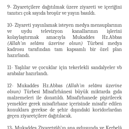
9- Ziyaretçilere dağıtılmak üzere ziyareti ve içeriğini
tanıtıcı çok sayıda broşür ve yayın basıldı.
10- Ziyareti yayınlamak isteyen medya mensuplarının
ve uydu televizyon kanallarının işlerini
kolaylaştırmak amacıyla Mukaddes Hz.Abbas
(Allah'ın selâmı üzerine olsun)
Türbesi medya
kadrosu tarafından tam kapsamlı bir özel plan
hazırlandı.
11- Yaşlılar ve çocuklar için tekerlekli sandalyeler vb
arabalar hazırlandı.
12- Mukaddes Hz.Abbas
(Allah'ın selâmı üzerine
olsun)
Türbesi Misafirhânesi büyük miktarda gıda
malzemeleri ile donatıldı. Misafirhanede pişirilecek
yemekler gerek misafirhane içerisinde misafir edilen
konuklara gerekse de şehir dışındaki koridorlardan
geçen ziyaretçilere dağıtılacak.
13- Mukaddes Ziyaretgâh’ın ana avlusunda ve Kerbelâ