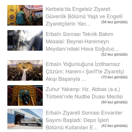
Kerbela’da Engelsiz Ziyaret:
Güvenlik Bölümü Yaşlı ve Engelli
Ziyaretçilerin Yan...
(56 kez görüldü)
Erbaîn Sonrası Teknik Bakım
Mesaisi: Beynel-Haremeyn
Meydanı’ndaki Hava Soğutuc...
(52 kez görüldü)
Erbaîn Yoğunluğuna İzdihamsız
Çözüm: Harem-i Şerîf’te Ziyaretçi
Akışı Başarıyla ...
(70 kez görüldü)
Zuhur Yakarışı: Hz. Abbas (a.s.)
Türbesi’nde Nudbe Duası Meclisi
(60 kez görüldü)
Erbaîn Ziyareti Sonrası Envanter
Sayımı Başladı: Depo İşleri
Bölümü Kullanılan E...
(42 kez görüldü)