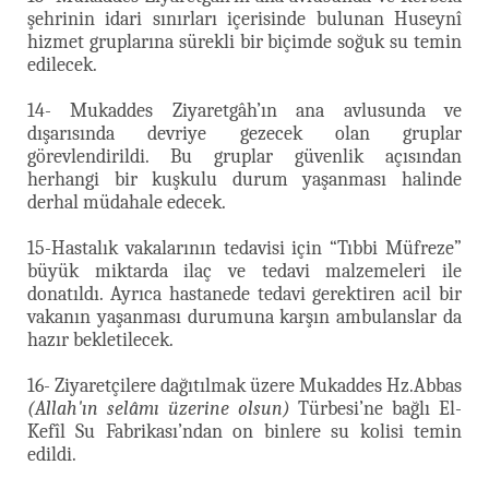
şehrinin idari sınırları içerisinde bulunan Huseynî
hizmet gruplarına sürekli bir biçimde soğuk su temin
edilecek.
14- Mukaddes Ziyaretgâh’ın ana avlusunda ve
dışarısında devriye gezecek olan gruplar
görevlendirildi. Bu gruplar güvenlik açısından
herhangi bir kuşkulu durum yaşanması halinde
derhal müdahale edecek.
15-Hastalık vakalarının tedavisi için “Tıbbi Müfreze”
büyük miktarda ilaç ve tedavi malzemeleri ile
donatıldı. Ayrıca hastanede tedavi gerektiren acil bir
vakanın yaşanması durumuna karşın ambulanslar da
hazır bekletilecek.
16- Ziyaretçilere dağıtılmak üzere Mukaddes Hz.Abbas
(Allah'ın selâmı üzerine olsun)
Türbesi’ne bağlı El-
Kefîl Su Fabrikası’ndan on binlere su kolisi temin
edildi.