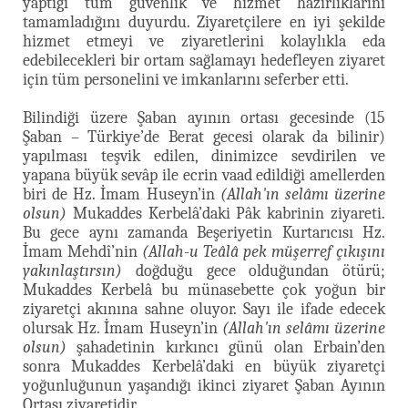
yaptığı tüm güvenlik ve hizmet hazırlıklarını
tamamladığını duyurdu. Ziyaretçilere en iyi şekilde
hizmet etmeyi ve ziyaretlerini kolaylıkla eda
edebilecekleri bir ortam sağlamayı hedefleyen ziyaret
için tüm personelini ve imkanlarını seferber etti.
Bilindiği üzere Şaban ayının ortası gecesinde (15
Şaban – Türkiye’de Berat gecesi olarak da bilinir)
yapılması teşvik edilen, dinimizce sevdirilen ve
yapana büyük sevâp ile ecrin vaad edildiği amellerden
biri de Hz. İmam Huseyn’in
(Allah'ın selâmı üzerine
olsun)
Mukaddes Kerbelâ’daki Pâk kabrinin ziyareti.
Bu gece aynı zamanda Beşeriyetin Kurtarıcısı Hz.
İmam Mehdî’nin
(Allah-u Teâlâ pek müşerref çıkışını
yakınlaştırsın)
doğduğu gece olduğundan ötürü;
Mukaddes Kerbelâ bu münasebette çok yoğun bir
ziyaretçi akınına sahne oluyor. Sayı ile ifade edecek
olursak Hz. İmam Huseyn’in
(Allah'ın selâmı üzerine
olsun)
şahadetinin kırkıncı günü olan Erbain’den
sonra Mukaddes Kerbelâ’daki en büyük ziyaretçi
yoğunluğunun yaşandığı ikinci ziyaret Şaban Ayının
Ortası ziyaretidir.