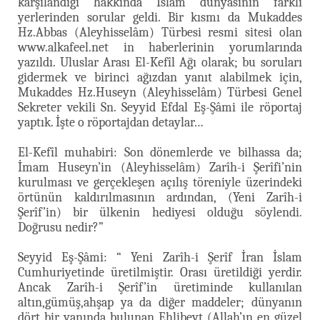
karşılandığı hakkında İslam dünyasının farklı
yerlerinden sorular geldi. Bir kısmı da Mukaddes
Hz.Abbas (Aleyhisselâm) Türbesi resmi sitesi olan
www.alkafeel.net in haberlerinin yorumlarında
yazıldı. Uluslar Arası El-Kefîl Ağı olarak; bu soruları
gidermek ve birinci ağızdan yanıt alabilmek için,
Mukaddes Hz.Huseyn (Aleyhisselâm) Türbesi Genel
Sekreter vekili Sn. Seyyid Efdal Eş-Şâmi ile röportaj
yaptık. İşte o röportajdan detaylar…
El-Kefîl muhabiri: Son dönemlerde ve bilhassa da;
İmam Huseyn’in (Aleyhisselâm) Zarîh-i Şerîfi’nin
kurulması ve gerçekleşen açılış töreniyle üzerindeki
örtünün kaldırılmasının ardından, (Yeni Zarîh-i
Şerîf’in) bir ülkenin hediyesi olduğu söylendi.
Doğrusu nedir?”
Seyyid Eş-Şâmi: “ Yeni Zarîh-i Şerîf İran İslam
Cumhuriyetinde üretilmiştir. Orası üretildiği yerdir.
Ancak Zarîh-i Şerîf’in üretiminde kullanılan
altın,gümüş,ahşap ya da diğer maddeler; dünyanın
dört bir yanında bulunan Ehlibeyt (Allah’ın en güzel