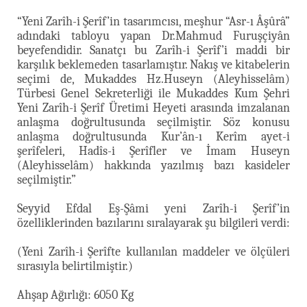
“Yeni Zarîh-i Şerîf’in tasarımcısı, meşhur “Asr-ı Âşûrâ”
adındaki tabloyu yapan Dr.Mahmud Furuşçiyân
beyefendidir. Sanatçı bu Zarîh-i Şerîf’i maddi bir
karşılık beklemeden tasarlamıştır. Nakış ve kitabelerin
seçimi de, Mukaddes Hz.Huseyn (Aleyhisselâm)
Türbesi Genel Sekreterliği ile Mukaddes Kum Şehri
Yeni Zarîh-i Şerîf Üretimi Heyeti arasında imzalanan
anlaşma doğrultusunda seçilmiştir. Söz konusu
anlaşma doğrultusunda Kur’ân-ı Kerîm ayet-i
şerîfeleri, Hadîs-i Şerîfler ve İmam Huseyn
(Aleyhisselâm) hakkında yazılmış bazı kasideler
seçilmiştir.”
Seyyid Efdal Eş-Şâmi yeni Zarîh-i Şerîf’in
özelliklerinden bazılarını sıralayarak şu bilgileri verdi:
(Yeni Zarîh-i Şerîfte kullanılan maddeler ve ölçüleri
sırasıyla belirtilmiştir.)
Ahşap Ağırlığı: 6050 Kg