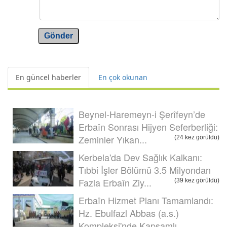
Gönder
En güncel haberler
En çok okunan
Beynel-Haremeyn-i Şerîfeyn’de
Erbaîn Sonrası Hijyen Seferberliği:
Zeminler Yıkan...
(24 kez görüldü)
Kerbela'da Dev Sağlık Kalkanı:
Tıbbi İşler Bölümü 3.5 Milyondan
Fazla Erbaîn Ziy...
(39 kez görüldü)
Erbaîn Hizmet Planı Tamamlandı:
Hz. Ebulfazl Abbas (a.s.)
Kompleksi'nde Kapsamlı...