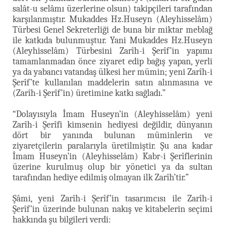
salât-u selâmı üzerlerine olsun) takipçileri tarafından
karşılanmıştır. Mukaddes Hz.Huseyn (Aleyhisselâm)
Türbesi Genel Sekreterliği de buna bir miktar meblağ
ile katkıda bulunmuştur. Yani Mukaddes Hz.Huseyn
(Aleyhisselâm) Türbesini Zarîh-i Şerîf’in yapımı
tamamlanmadan önce ziyaret edip bağış yapan, yerli
ya da yabancı vatandaş ülkesi her mümin; yeni Zarîh-i
Şerîf’te kullanılan maddelerin satın alınmasına ve
(Zarîh-i Şerîf’in) üretimine katkı sağladı.”
“Dolayısıyla İmam Huseyn’in (Aleyhisselâm) yeni
Zarîh-i Şerîfi kimsenin hediyesi değildir, dünyanın
dört bir yanında bulunan müminlerin ve
ziyaretçilerin paralarıyla üretilmiştir. Şu ana kadar
İmam Huseyn’in (Aleyhisselâm) Kabr-i Şerîflerinin
üzerine kurulmuş olup bir yönetici ya da sultan
tarafından hediye edilmiş olmayan ilk Zarîh’tir.”
Şâmi, yeni Zarîh-i Şerîf’in tasarımcısı ile Zarîh-i
Şerîf’in üzerinde bulunan nakış ve kitabelerin seçimi
hakkında şu bilgileri verdi: