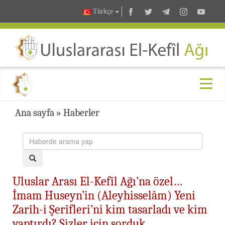
Türkçe
Ana sayfa
»
Haberler
Uluslar Arası El-Kefîl Ağı’na özel…
İmam Huseyn’in (Aleyhisselâm) Yeni
Zarîh-i Şerîfleri’ni kim tasarladı ve kim
yaptırdı? Sizler için sorduk…