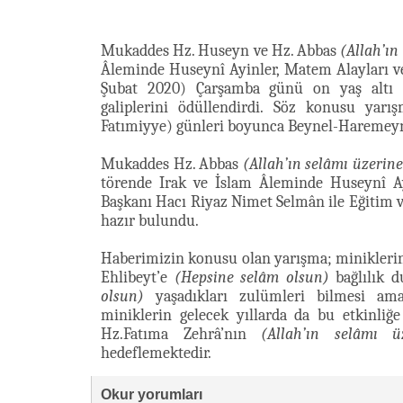
Mukaddes Hz. Huseyn ve Hz. Abbas
(Allah’ın
Âleminde Huseynî Ayinler, Matem Alayları v
Şubat 2020) Çarşamba günü on yaş altı m
galiplerini ödüllendirdi. Söz konusu ya
Fatımiyye) günleri boyunca Beynel-Haremeyn
Mukaddes Hz. Abbas
(Allah’ın selâmı üzerine
törende Irak ve İslam Âleminde Huseynî A
Başkanı Hacı Riyaz Nimet Selmân ile Eğitim
hazır bulundu.
Haberimizin konusu olan yarışma; minikleri
Ehlibeyt’e
(Hepsine selâm olsun)
bağlılık d
olsun)
yaşadıkları zulümleri bilmesi ama
miniklerin gelecek yıllarda da bu etkinliğe
Hz.Fatıma Zehrâ’nın
(Allah’ın selâmı ü
hedeflemektedir.
Okur yorumları