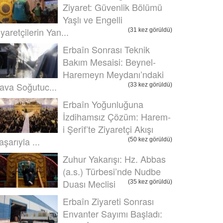
Ziyaret: Güvenlik Bölümü
Yaşlı ve Engelli
iyaretçilerin Yan...
(31 kez görüldü)
Erbaîn Sonrası Teknik
Bakım Mesaisi: Beynel-
Haremeyn Meydanı’ndaki
ava Soğutuc...
(33 kez görüldü)
Erbaîn Yoğunluğuna
İzdihamsız Çözüm: Harem-
i Şerîf’te Ziyaretçi Akışı
aşarıyla ...
(50 kez görüldü)
Zuhur Yakarışı: Hz. Abbas
(a.s.) Türbesi’nde Nudbe
Duası Meclisi
(35 kez görüldü)
Erbaîn Ziyareti Sonrası
Envanter Sayımı Başladı: