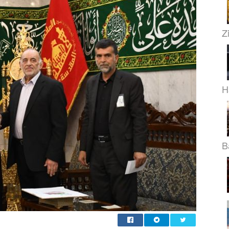
Z
H
B