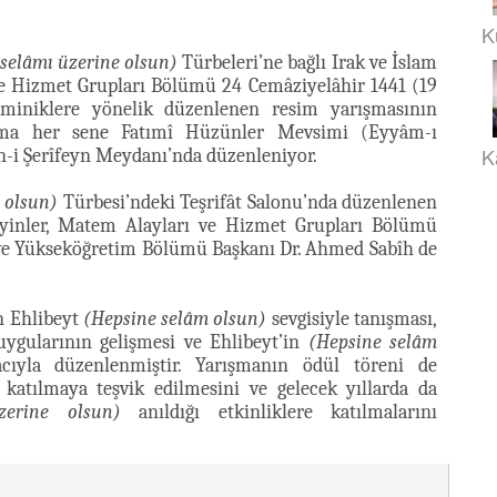
K
 selâmı üzerine olsun)
Türbeleri’ne bağlı Irak ve İslam
e Hizmet Grupları Bölümü 24 Cemâziyelâhir 1441 (19
iniklere yönelik düzenlenen resim yarışmasının
rışma her sene Fatımî Hüzünler Mevsimi (Eyyâm-ı
K
-i Şerîfeyn Meydanı’nda düzenleniyor.
 olsun)
Türbesi’ndeki Teşrifât Salonu’nda düzenlenen
yinler, Matem Alayları ve Hizmet Grupları Bölümü
 ve Yükseköğretim Bölümü Başkanı Dr. Ahmed Sabîh de
n Ehlibeyt
(Hepsine selâm olsun)
sevgisiyle tanışması,
uygularının gelişmesi ve Ehlibeyt’in
(Hepsine selâm
cıyla düzenlenmiştir. Yarışmanın ödül töreni de
 katılmaya teşvik edilmesini ve gelecek yıllarda da
zerine olsun)
anıldığı etkinliklere katılmalarını