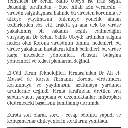
Temsilcisi Dr. Selam Sahib Ubeyd ise Irak Sağlık
Bakanlığı tarafından - Yüce Allah izin vermesin –
virüsün salgınlaşması halinde bu virüsten korunma ve
ülkeye yayılmasını önlemeye yönelik alınan
tedbirlerden söz etti. Irak’ta şu ana dek bu virüse
yakalanmış bir vakanın teşhis edilmediğini
vurgulayan Dr. Selam Sahib Ubeyd; ardından salgına
neden olan Korona virüsünün tanımı, nedenleri, bu
virüse yakalanan hastaların klinik belirtileri, bu virüse
karşı mücadele yöntemleri, virüsün bulaşma
yöntemleri ve tedavi planlarına değindi.
El-Cûd Tarım Teknolojileri Firması’ndan Dr. Ali el-
Musavî de kursta firmanın Korona virüsünden
korunmaya ve yayılmasını azaltmaya yardımcı
ürünlerine değindi. Firma tarafından üretilen sıvı
sabun, vücut şampuanı ve dezenfektanlar; mikropları
öldürmedeki başarısını kanıtlamış durumda.
Kursta son olarak soru - cevap bölümü yapıldı ve
konuşmacılar dinleyenlerin sorularını yanıtladı.