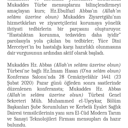
Mukaddes Türbe mensuplarını bilinçlendirmeyi
amaçlayan kurs; Hz.Ebulfazl Abbas’ın
(Allah’ın
selâmı üzerine olsun)
Mukaddes Ziyaretgâhı’nın
hizmetkârları ve ziyaretçilerini korumaya yönelik
ihtiyati tedbirlerin bir parçasını oluşturuyor.
“Hastalıktan korunma, tedaviden daha iyidir”
parolasıyla yola çıkılan bu tedbirler; Yüce Dini
Merceiyet’in bu hastalığa karşı hazırlıklı olunmasına
dair vurgusunun ardından aktif olarak başladı.
Mukaddes Hz. Abbas
(Allah’ın selâmı üzerine olsun)
Türbesi’ne bağlı Hz.İmam Hasan
(O’na selâm olsun)
Konferans Salonu’nda 28 Cemâziyelâhir 1441 (23
Şubat 2020) Pazar günü öğleden sonra saatlerinde
düzenlenen konferansta; Mukaddes Hz. Abbas
(Allah’ın selâmı üzerine olsun)
Türbesi Genel
Sekreteri Müh. Muhammed el-Uşeykar, Bölüm
Başkanları Şube Sorumluları ve Kerbelâ Eyalet Sağlık
Dairesi temsilcilerinin yanı sıra El-Cûd Modern Tarım
ve Sanayi Teknolojileri Firması mensupları da hazır
bulundu.