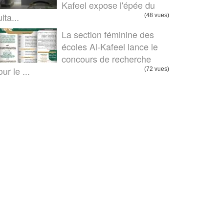
Kafeel expose l'épée du
lta...
(48 vues)
La section féminine des
écoles Al-Kafeel lance le
concours de recherche
ur le ...
(72 vues)