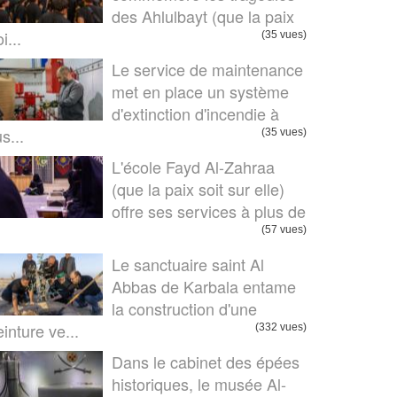
des Ahlulbayt (que la paix
i...
(35 vues)
Le service de maintenance
met en place un système
d'extinction d'incendie à
us...
(35 vues)
L'école Fayd Al-Zahraa
(que la paix soit sur elle)
offre ses services à plus de
.
(57 vues)
Le sanctuaire saint Al
Abbas de Karbala entame
la construction d'une
einture ve...
(332 vues)
Dans le cabinet des épées
historiques, le musée Al-