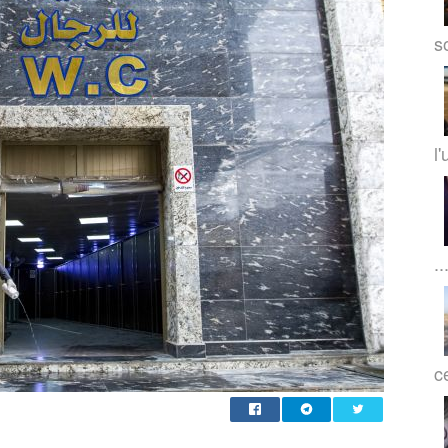
so
l'
..
c