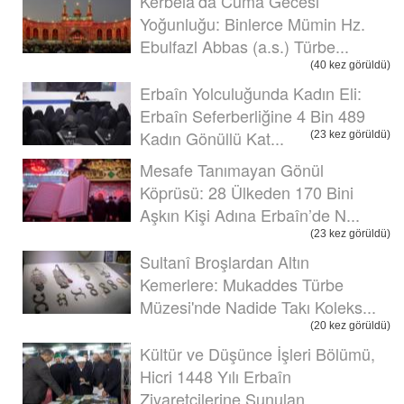
Kerbela’da Cuma Gecesi
Yoğunluğu: Binlerce Mümin Hz.
Ebulfazl Abbas (a.s.) Türbe...
(40 kez görüldü)
Erbaîn Yolculuğunda Kadın Eli:
Erbaîn Seferberliğine 4 Bin 489
Kadın Gönüllü Kat...
(23 kez görüldü)
Mesafe Tanımayan Gönül
Köprüsü: 28 Ülkeden 170 Bini
Aşkın Kişi Adına Erbaîn’de N...
(23 kez görüldü)
Sultanî Broşlardan Altın
Kemerlere: Mukaddes Türbe
Müzesi'nde Nadide Takı Koleks...
(20 kez görüldü)
Kültür ve Düşünce İşleri Bölümü,
Hicri 1448 Yılı Erbaîn
Ziyaretçilerine Sunulan ...