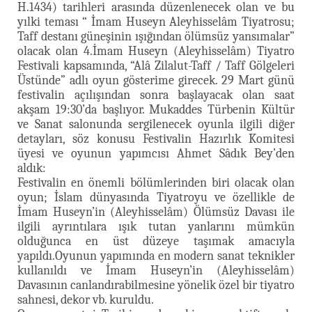
H.1434) tarihleri arasında düzenlenecek olan ve bu
yılki teması “ İmam Huseyn Aleyhisselâm Tiyatrosu;
Taff destanı güneşinin ışığından ölümsüz yansımalar”
olacak olan 4.İmam Huseyn (Aleyhisselâm) Tiyatro
Festivali kapsamında, “Alâ Zilalut-Taff / Taff Gölgeleri
Üstünde” adlı oyun gösterime girecek. 29 Mart günü
festivalin açılışından sonra başlayacak olan saat
akşam 19:30’da başlıyor. Mukaddes Türbenin Kültür
ve Sanat salonunda sergilenecek oyunla ilgili diğer
detayları, söz konusu Festivalin Hazırlık Komitesi
üyesi ve oyunun yapımcısı Ahmet Sâdık Bey’den
aldık:
Festivalin en önemli bölümlerinden biri olacak olan
oyun; İslam dünyasında Tiyatroyu ve özellikle de
İmam Huseyn’in (Aleyhisselâm) Ölümsüz Davası ile
ilgili ayrıntılara ışık tutan yanlarını mümkün
olduğunca en üst düzeye taşımak amacıyla
yapıldı.Oyunun yapımında en modern sanat teknikler
kullanıldı ve İmam Huseyn’in (Aleyhisselâm)
Davasının canlandırabilmesine yönelik özel bir tiyatro
sahnesi, dekor vb. kuruldu.