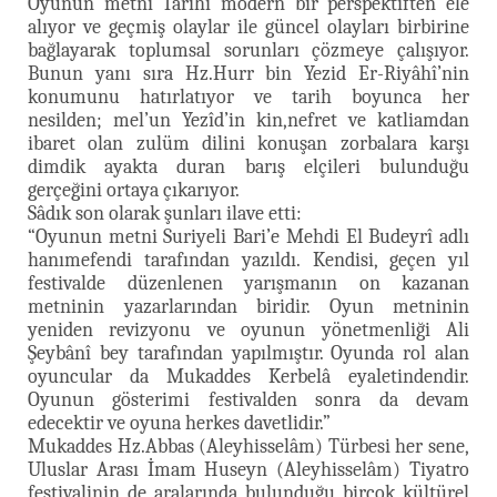
Oyunun metni Tarihi modern bir perspektiften ele
alıyor ve geçmiş olaylar ile güncel olayları birbirine
bağlayarak toplumsal sorunları çözmeye çalışıyor.
Bunun yanı sıra Hz.Hurr bin Yezid Er-Riyâhî’nin
konumunu hatırlatıyor ve tarih boyunca her
nesilden; mel’un Yezîd’in kin,nefret ve katliamdan
ibaret olan zulüm dilini konuşan zorbalara karşı
dimdik ayakta duran barış elçileri bulunduğu
gerçeğini ortaya çıkarıyor.
Sâdık son olarak şunları ilave etti:
“Oyunun metni Suriyeli Bari’e Mehdi El Budeyrî adlı
hanımefendi tarafından yazıldı. Kendisi, geçen yıl
festivalde düzenlenen yarışmanın on kazanan
metninin yazarlarından biridir. Oyun metninin
yeniden revizyonu ve oyunun yönetmenliği Ali
Şeybânî bey tarafından yapılmıştır. Oyunda rol alan
oyuncular da Mukaddes Kerbelâ eyaletindendir.
Oyunun gösterimi festivalden sonra da devam
edecektir ve oyuna herkes davetlidir.”
Mukaddes Hz.Abbas (Aleyhisselâm) Türbesi her sene,
Uluslar Arası İmam Huseyn (Aleyhisselâm) Tiyatro
festivalinin de aralarında bulunduğu birçok kültürel