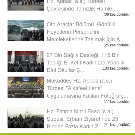
Hz. Abbas (a.s.) Türbesi
Çevresinde Temizlik Hamle...
(39 kez görüldü)
Oto Araçlar Bölümü, Gönüllü
Heyetlerin Personelini
Memleketlerine Taşımak İçin A...
(25 kez görüldü)
27 Bin Sağlık Desteği, 115 Bin
Tebliğ: El-Kefîl Kadınlara Yönelik
Dini Okullar Ş...
(133 kez görüldü)
Mukaddes Hz. Abbas (a.s.)
Türbesi "Alkafeel Lens"
Uygulamasına Katılan Fotoğrafç...
(77 kez görüldü)
Hz. Fatıma bint-i Esed (s.a.)
Şubesi, Erbaîn Ziyaretinde 23
Binden Fazla Kadın Z...
(41 kez görüldü)