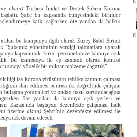
K
ine olsun)
Türbesi İmdat ve Destek Şubesi Korona
aşlattı. Şube bu kapsamda bünyesindeki birimler
linçlendirmeye katkı sağlarken öte yandan da halkın
K
 atılan bu kampanya ilgili olarak Kuzey Babil Birimi
: “Şubemiz yönetiminin verdiği talimatlara uyarak
anya kapsamında birim personelimize kamuya açık
ardık. Bu kampanya ile eş zamanlı olarak kontrol
orunmaya yönelik bir miktar malzeme dağıttık.”
lciliği ise Korona virüsünün tehlike çanının çalması
lığının ilan edilmesi sonrası iki doğrultuda çalışma
sün bulaşma yöntemleri ve ondan nasıl korunulacağına
r dağıtırken öte yandan da kamuya açık yerleri ve
Hızır Kazası’nda başlayan dezenfekte çalışması halk
âmı üzerine olsun)
Şehri’nin dezenfekte edilmesi ile
ıncaya dek devam edecek.