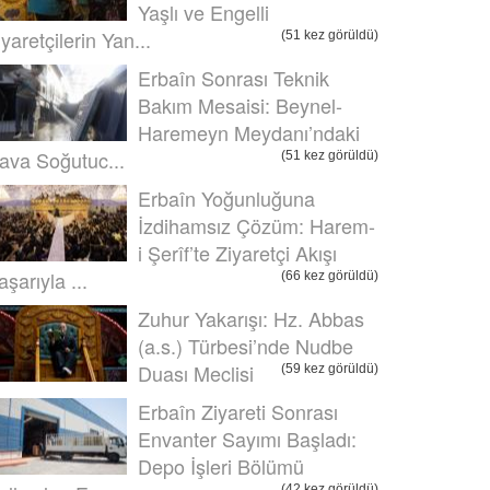
Yaşlı ve Engelli
iyaretçilerin Yan...
(51 kez görüldü)
Erbaîn Sonrası Teknik
Bakım Mesaisi: Beynel-
Haremeyn Meydanı’ndaki
ava Soğutuc...
(51 kez görüldü)
Erbaîn Yoğunluğuna
İzdihamsız Çözüm: Harem-
i Şerîf’te Ziyaretçi Akışı
aşarıyla ...
(66 kez görüldü)
Zuhur Yakarışı: Hz. Abbas
(a.s.) Türbesi’nde Nudbe
Duası Meclisi
(59 kez görüldü)
Erbaîn Ziyareti Sonrası
Envanter Sayımı Başladı:
Depo İşleri Bölümü
(42 kez görüldü)