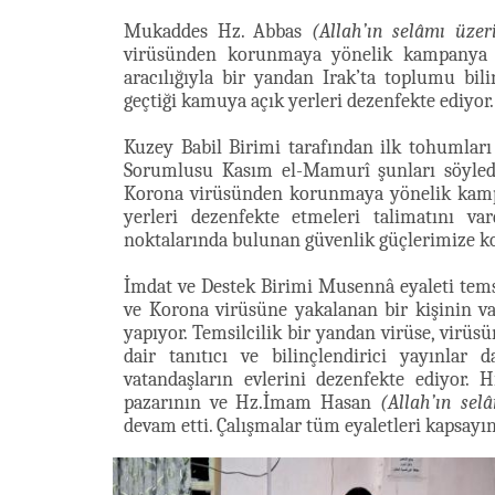
Mukaddes Hz. Abbas
(Allah’ın selâmı üzer
virüsünden korunmaya yönelik kampanya b
aracılığıyla bir yandan Irak’ta toplumu bi
geçtiği kamuya açık yerleri dezenfekte ediyor.
Kuzey Babil Birimi tarafından ilk tohumları
Sorumlusu Kasım el-Mamurî şunları söyledi
Korona virüsünden korunmaya yönelik kamp
yerleri dezenfekte etmeleri talimatını v
noktalarında bulunan güvenlik güçlerimize k
İmdat ve Destek Birimi Musennâ eyaleti temsi
ve Korona virüsüne yakalanan bir kişinin var
yapıyor. Temsilcilik bir yandan virüse, virü
dair tanıtıcı ve bilinçlendirici yayınla
vatandaşların evlerini dezenfekte ediyor. 
pazarının ve Hz.İmam Hasan
(Allah’ın sel
devam etti. Çalışmalar tüm eyaletleri kapsay