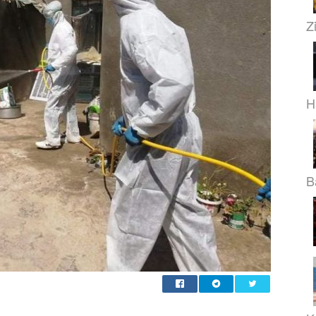
Z
H
B