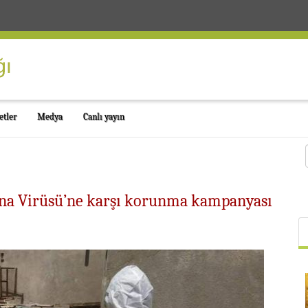
etler
Medya
Canlı yayın
ona Virüsü’ne karşı korunma kampanyası