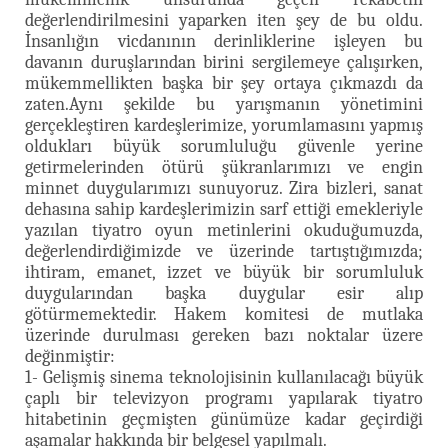
değerlendirilmesini yaparken iten şey de bu oldu.
İnsanlığın vicdanının derinliklerine işleyen bu
davanın duruşlarından birini sergilemeye çalışırken,
mükemmellikten başka bir şey ortaya çıkmazdı da
zaten.Aynı şekilde bu yarışmanın yönetimini
gerçekleştiren kardeşlerimize, yorumlamasını yapmış
oldukları büyük sorumluluğu güvenle yerine
getirmelerinden ötürü şükranlarımızı ve engin
minnet duygularımızı sunuyoruz. Zira bizleri, sanat
dehasına sahip kardeşlerimizin sarf ettiği emekleriyle
yazılan tiyatro oyun metinlerini okuduğumuzda,
değerlendirdiğimizde ve üzerinde tartıştığımızda;
ihtiram, emanet, izzet ve büyük bir sorumluluk
duygularından başka duygular esir alıp
götürmemektedir. Hakem komitesi de mutlaka
üzerinde durulması gereken bazı noktalar üzere
değinmiştir:
1- Gelişmiş sinema teknolojisinin kullanılacağı büyük
çaplı bir televizyon programı yapılarak tiyatro
hitabetinin geçmişten günümüze kadar geçirdiği
aşamalar hakkında bir belgesel yapılmalı.