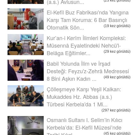
(a.s.) Avlusun...
(23 kez görüldü)
El-Kefîl Buz Fabrikası'nda Yangına
Karşı Tam Koruma: 6 Bar Basınçlı
Otomatik Sön...
(19 kez görüldü)
Kur’an-i Kerîm İlimleri Kompleksi:
Müsennâ Eyaletindeki Nehcü'l-
Belâga Eğitimler...
(29 kez görüldü)
Babil Yolunda İlim ve İrşad
Desteği: Feyzu'z-Zehrâ Medresesi
8 Bini Aşkın Kadın ...
(49 kez görüldü)
Çölleşmeye Karşı Yeşil Kalkan:
Mukaddes Hz. Abbas (a.s.)
Türbesi Kerbela'da 1 Mi...
(297 kez görüldü)
Osmanlı Sultanı I. Selim’in Kılıcı
Kerbela’da: El-Kefîl Müzesi’nde
Tarihi Kılıçl...
(45 kez görüldü)