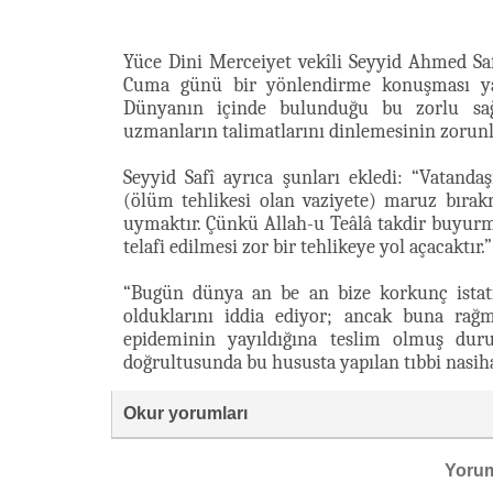
Yüce Dini Merceiyet vekîli Seyyid Ahmed Sa
Cuma günü bir yönlendirme konuşması yap
Dünyanın içinde bulunduğu bu zorlu sağl
uzmanların talimatlarını dinlemesinin zorunl
Seyyid Safî ayrıca şunları ekledi: “Vatand
(ölüm tehlikesi olan vaziyete) maruz bırakm
uymaktır. Çünkü Allah-u Teâlâ takdir buyur
telafi edilmesi zor bir tehlikeye yol açacaktır.”
“Bugün dünya an be an bize korkunç istatis
olduklarını iddia ediyor; ancak buna rağme
epideminin yayıldığına teslim olmuş dur
doğrultusunda bu hususta yapılan tıbbi nasiha
Okur yorumları
Yoru