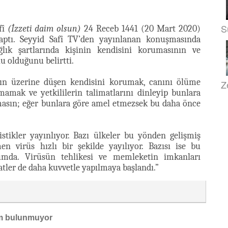
S
fî
(İzzeti daim olsun)
24 Receb 1441 (20 Mart 2020)
tı. Seyyid Safî TV’den yayınlanan konuşmasında
ık şartlarında kişinin kendisini korumasının ve
u olduğunu belirtti.
aşın üzerine düşen kendisini korumak, canını ölüme
Z
amak ve yetkililerin talimatlarını dinleyip bunlara
masın; eğer bunlara göre amel etmezsek bu daha önce
tikler yayınlıyor. Bazı ülkeler bu yönden gelişmiş
n virüs hızlı bir şekilde yayılıyor. Bazısı ise bu
umda. Virüsün tehlikesi ve memleketin imkanları
tler de daha kuvvetle yapılmaya başlandı.”
m bulunmuyor