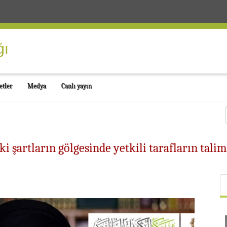
etler
Medya
Canlı yayın
i şartların gölgesinde yetkili tarafların tali