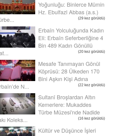
Yoğunluğu: Binlerce Mümin
Hz. Ebulfazl Abbas (a.s.)
ürbe...
(29 kez görüldü)
Erbaîn Yolculuğunda Kadın
Eli: Erbaîn Seferberliğine 4
Bin 489 Kadın Gönüllü
t...
(20 kez görüldü)
Mesafe Tanımayan Gönül
Köprüsü: 28 Ülkeden 170
Bini Aşkın Kişi Adına
rbaîn’de N...
(22 kez görüldü)
Sultanî Broşlardan Altın
Kemerlere: Mukaddes
Türbe Müzesi'nde Nadide
akı Koleks...
(16 kez görüldü)
Kültür ve Düşünce İşleri