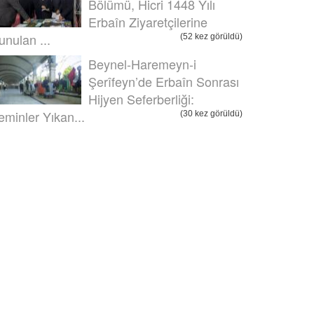
Bölümü, Hicri 1448 Yılı
Erbaîn Ziyaretçilerine
unulan ...
(52 kez görüldü)
Beynel-Haremeyn-i
Şerîfeyn’de Erbaîn Sonrası
Hijyen Seferberliği:
eminler Yıkan...
(30 kez görüldü)