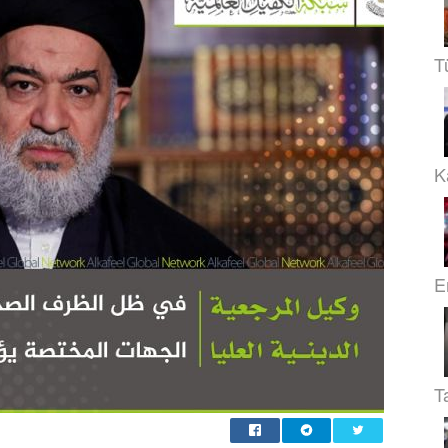
T
Ka
E
T